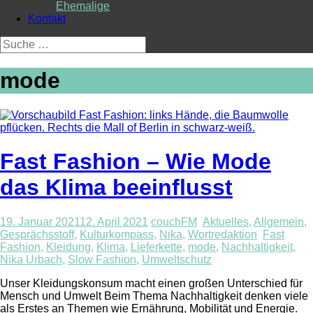
Ehemalige
Kontakt
Suche
nach:
mode
Fast Fashion – Wie Mode
das Klima beeinflusst
19. Januar 2021
12. April 2021
couchFM
Aktuelles
,
Allgemein
,
Gesprächsstoff
,
Kulturkompass
,
Nika
,
Wortredaktion
Fast
Fashion
,
Kleidung
,
Klima
,
Lieferkette
,
mode
,
Nachhaltigkeit
,
Nika Urbach
,
Slow Fashion
,
Umweltschutz
Unser Kleidungskonsum macht einen großen Unterschied für
Mensch und Umwelt Beim Thema Nachhaltigkeit denken viele
als Erstes an Themen wie Ernährung, Mobilität und Energie.