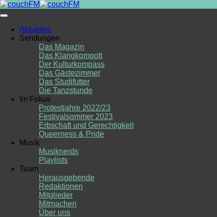
Skip
to
content
Aktuelles
Sendungen
Das Magazin
Das Klangkompott
Der Kulturkompass
Das Gästezimmer
Das Studifutter
Die Tanzstunde
Im Fokus
Protestjahre 2022/23
Festivalsommer 2023
Erbschaft und Gerechtigkeit
Queerness & Pride
Musik
Musiknerds
Playlists
Team
Herausgebende
Redaktionen
Mitglieder
Mitmachen
Über uns