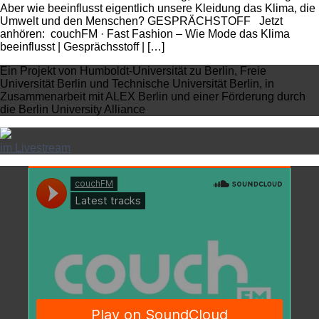
Aber wie beeinflusst eigentlich unsere Kleidung das Klima, die
Umwelt und den Menschen? GESPRÄCHSTOFF Jetzt
anhören: couchFM · Fast Fashion – Wie Mode das Klima
beeinflusst | Gesprächsstoff | […]
Ein Projekt von Humboldt-Universität zu Berlin, Freie
Universität Berlin und Technische Universität Berlin, in
Zusammenarbeit mit ALEX Berlin und einer Förderung durch
die Berlin University Alliance
im Livestream