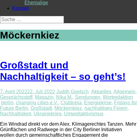
Ehemalige
Kontakt
Suche
nach:
Möckernkiez
Großstadt und
Nachhaltigkeit – so geht’s!
7. April 2022
22. Juli 2022
Judith Goetsch
Aktuelles
,
Allgemein
,
Gesprächsstoff
,
Magazin
,
Nika M.
,
Sendungen
,
Wortredaktion
berlin
,
changing cities e.V.
,
Clubtopia
,
Energiekrise
,
Fridays for
Future Berlin
,
Großstadt
,
Möckernkiez
,
nachhaltiges Feiern
,
Nachhaltigkeit
,
Ukrainekrieg
,
Umweltaktivismus
Ein Windrad direkt vor dem Alex. Klimagerechtes Tanzen. Mehr
Grünflächen und Radwege in der City Berliner Initiativen
wollen durch gemeinschaftliches Engagement die