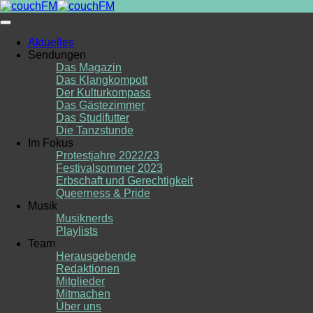
Skip
to
content
Aktuelles
Sendungen
Das Magazin
Das Klangkompott
Der Kulturkompass
Das Gästezimmer
Das Studifutter
Die Tanzstunde
Im Fokus
Protestjahre 2022/23
Festivalsommer 2023
Erbschaft und Gerechtigkeit
Queerness & Pride
Musik
Musiknerds
Playlists
Team
Herausgebende
Redaktionen
Mitglieder
Mitmachen
Über uns