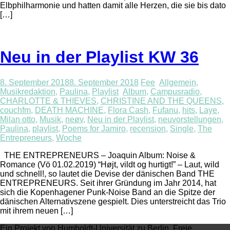
Elbphilharmonie und hatten damit alle Herzen, die sie bis dato
[…]
Neu in der Playlist KW 36
8. September 2018
8. September 2018
Fee
Allgemein
,
Musikredaktion
,
Paulina
,
Playlist
Album
,
Campusradio
,
CHARLOTTE & THIEVES
,
CHRISTINE AND THE QUEENS
,
couchfm
,
DEATH MACHINE
,
Flora Cash
,
Fufanu
,
hits
,
Laye
,
Milan otto
,
Musik
,
neøv
,
Neu in der Playlist
,
neuvorstellungen
,
Paulina
,
playlist
,
Poems for Jamiro
,
recension
,
Single
,
The
Entrepreneurs
,
Woche
THE ENTREPRENEURS – Joaquin Album: Noise &
Romance (Vö 01.02.2019) “Højt, vildt og hurtigt!” – Laut, wild
und schnell!, so lautet die Devise der dänischen Band THE
ENTREPRENEURS. Seit ihrer Gründung im Jahr 2014, hat
sich die Kopenhagener Punk-Noise Band an die Spitze der
dänischen Alternativszene gespielt. Dies unterstreicht das Trio
mit ihrem neuen […]
Ein Projekt von Humboldt-Universität zu Berlin, Freie