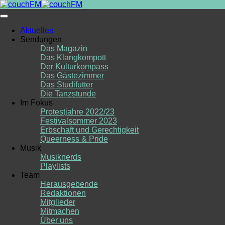
Skip
to
content
Aktuelles
Sendungen
Das Magazin
Das Klangkompott
Der Kulturkompass
Das Gästezimmer
Das Studifutter
Die Tanzstunde
Im Fokus
Protestjahre 2022/23
Festivalsommer 2023
Erbschaft und Gerechtigkeit
Queerness & Pride
Musik
Musiknerds
Playlists
Team
Herausgebende
Redaktionen
Mitglieder
Mitmachen
Über uns