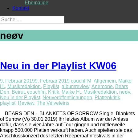
Ehemalige
Kontakt
Suche
nach:
neøv
Neu in der Playlist KW06
9. Februar 2019
9. Februar 2019
couchFM
Allgemein
,
Maike
H.
,
Musikredaktion
,
Playlist
albumreview
,
Anemone
,
Bears
Den
,
Beirut
,
couchfm
,
Kritik
,
Maike H.
,
Musikredaktion
,
neøv
,
Neu in der Playlist
,
Neuveröffentlichungen
,
Plattenkritik
,
playlist
,
Review
,
The Velveteins
BEARS DEN – BLANKETS OF SORROW Single: Blankets
of Surrow (Vö 30.01.2019) Ihr letztes Album war der Anlass
dafür, dass sie vier Jahre auf Tour gingen und mittlerweile
knapp 500.000 Platten verkauft haben. Auch spielten sie das
Abschlusskonzert des letzten Reeperbahnfestivals in der