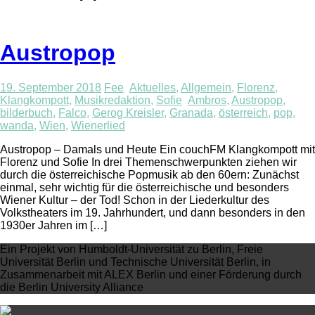
Austropop
19. September 2018
Fee
Aktuelles
,
Allgemein
,
Florenz
,
Klangkompott
,
Musikredaktion
,
Sofie
Ambros
,
Austropop
,
bilderbuch
,
Falco
,
Gerog Kreisler
,
Granada
,
österreich
,
pop
,
wanda
,
Wien
,
Wienerlied
Austropop – Damals und Heute Ein couchFM Klangkompott mit
Florenz und Sofie In drei Themenschwerpunkten ziehen wir
durch die österreichische Popmusik ab den 60ern: Zunächst
einmal, sehr wichtig für die österreichische und besonders
Wiener Kultur – der Tod! Schon in der Liederkultur des
Volkstheaters im 19. Jahrhundert, und dann besonders in den
1930er Jahren im […]
Ein Projekt von Humboldt-Universität zu Berlin, Freie
Universität Berlin und Technische Universität Berlin, in
Zusammenarbeit mit ALEX Berlin und einer Förderung durch
die Berlin University Alliance