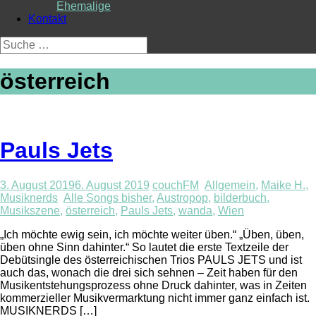
Ehemalige
Kontakt
Suche
nach:
österreich
Pauls Jets
3. August 2019
6. August 2019
couchFM
Allgemein
,
Maike H.
,
Musiknerds
Alle Songs bisher
,
Austropop
,
bilderbuch
,
Musikszene
,
österreich
,
Pauls Jets
,
wanda
,
Wien
„Ich möchte ewig sein, ich möchte weiter üben.“ „Üben, üben,
üben ohne Sinn dahinter.“ So lautet die erste Textzeile der
Debütsingle des österreichischen Trios PAULS JETS und ist
auch das, wonach die drei sich sehnen – Zeit haben für den
Musikentstehungsprozess ohne Druck dahinter, was in Zeiten
kommerzieller Musikvermarktung nicht immer ganz einfach ist.
MUSIKNERDS […]