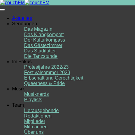
Skip
to
content
Aktuelles
Sendungen
Das Magazin
Das Klangkompott
Der Kulturkompass
Das Gästezimmer
Das Studifutter
Die Tanzstunde
Im Fokus
Protestjahre 2022/23
Festivalsommer 2023
Erbschaft und Gerechtigkeit
Queerness & Pride
Musik
Musiknerds
Playlists
Team
Herausgebende
Redaktionen
Mitglieder
Mitmachen
Über uns