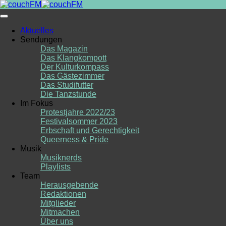
Skip
to
content
Aktuelles
Sendungen
Das Magazin
Das Klangkompott
Der Kulturkompass
Das Gästezimmer
Das Studifutter
Die Tanzstunde
Im Fokus
Protestjahre 2022/23
Festivalsommer 2023
Erbschaft und Gerechtigkeit
Queerness & Pride
Musik
Musiknerds
Playlists
Team
Herausgebende
Redaktionen
Mitglieder
Mitmachen
Über uns