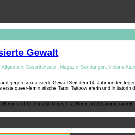
sierte Gewalt
,
Allgemein
,
Gesprächsstoff
,
Magazin
,
Sendungen
,
Victoria Ata
 Tarot gegen sexualisierte Gewalt Seit dem 14. Jahrhundert leg
s erste queer-feministische Tarot. Tattoowiererin und Initiato
ät Berlin und Technische Universität Berlin, in Zusammenarbeit 