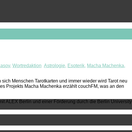
nasov
,
Wortredaktion
Astrologie
,
Esoterik
,
Macha Machenka
,
en sich Menschen Tarotkarten und immer wieder wird Tarot neu
rin des Projekts Macha Machenka erzählt couchFM, was an den
mit ALEX Berlin und einer Förderung durch die Berlin University