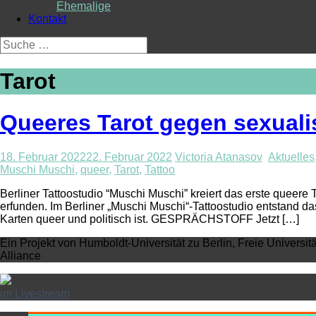
Ehemalige
Kontakt
Suche
nach:
Tarot
Queeres Tarot gegen sexuali
18. Februar 2022
22. Februar 2022
Victoria Atanasov
Aktuelles
Muschi Muschi
,
queer
,
Tarot
,
Tattoo
Berliner Tattoostudio “Muschi Muschi” kreiert das erste queere
erfunden. Im Berliner „Muschi Muschi“-Tattoostudio entstand da
Karten queer und politisch ist. GESPRÄCHSTOFF Jetzt […]
Ein Projekt von Humboldt-Universität zu Berlin, Freie Universit
Alliance
im Livestream