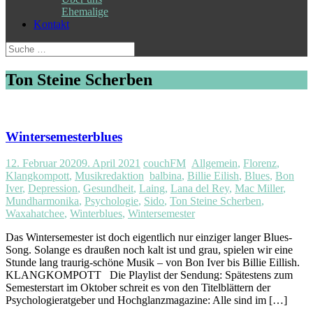
Ehemalige
Kontakt
Suche
nach:
Ton Steine Scherben
Wintersemesterblues
12. Februar 2020
9. April 2021
couchFM
Allgemein
,
Florenz
,
Klangkompott
,
Musikredaktion
balbina
,
Billie Eilish
,
Blues
,
Bon
Iver
,
Depression
,
Gesundheit
,
Laing
,
Lana del Rey
,
Mac Miller
,
Mundharmonika
,
Psychologie
,
Sido
,
Ton Steine Scherben
,
Waxahatchee
,
Winterblues
,
Wintersemester
Das Wintersemester ist doch eigentlich nur einziger langer Blues-
Song. Solange es draußen noch kalt ist und grau, spielen wir eine
Stunde lang traurig-schöne Musik – von Bon Iver bis Billie Eillish.
KLANGKOMPOTT Die Playlist der Sendung: Spätestens zum
Semesterstart im Oktober schreit es von den Titelblättern der
Psychologieratgeber und Hochglanzmagazine: Alle sind im […]