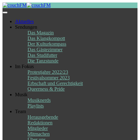
Skip
to
content
Aktuelles
Sendungen
Das Magazin
Das Klangkompott
Der Kulturkompass
Das Gästezimmer
Das Studifutter
Die Tanzstunde
Im Fokus
Protestjahre 2022/23
Festivalsommer 2023
Erbschaft und Gerechtigkeit
Queerness & Pride
Musik
Musiknerds
Playlists
Team
Herausgebende
Redaktionen
Mitglieder
Mitmachen
Über uns