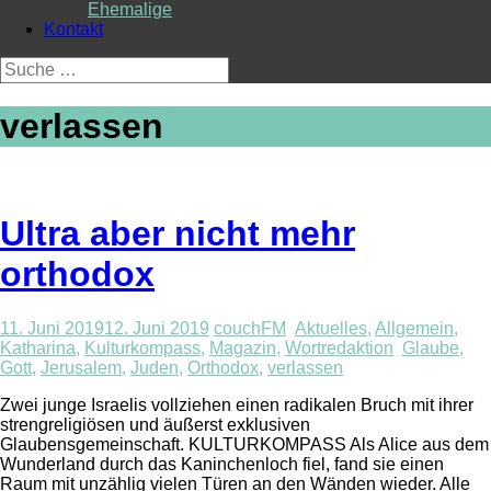
Ehemalige
Kontakt
Suche
nach:
verlassen
Ultra aber nicht mehr
orthodox
11. Juni 2019
12. Juni 2019
couchFM
Aktuelles
,
Allgemein
,
Katharina
,
Kulturkompass
,
Magazin
,
Wortredaktion
Glaube
,
Gott
,
Jerusalem
,
Juden
,
Orthodox
,
verlassen
Zwei junge Israelis vollziehen einen radikalen Bruch mit ihrer
strengreligiösen und äußerst exklusiven
Glaubensgemeinschaft. KULTURKOMPASS Als Alice aus dem
Wunderland durch das Kaninchenloch fiel, fand sie einen
Raum mit unzählig vielen Türen an den Wänden wieder. Alle