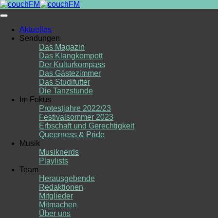
Skip
to
content
Aktuelles
Sendungen
Das Magazin
Das Klangkompott
Der Kulturkompass
Das Gästezimmer
Das Studifutter
Die Tanzstunde
Im Fokus
Protestjahre 2022/23
Festivalsommer 2023
Erbschaft und Gerechtigkeit
Queerness & Pride
Musik
Musiknerds
Playlists
Team
Herausgebende
Redaktionen
Mitglieder
Mitmachen
Über uns