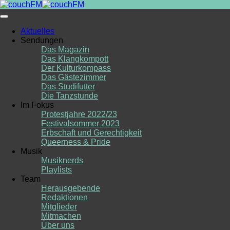
Skip
to
content
Aktuelles
Sendungen
Das Magazin
Das Klangkompott
Der Kulturkompass
Das Gästezimmer
Das Studifutter
Die Tanzstunde
Im Fokus
Protestjahre 2022/23
Festivalsommer 2023
Erbschaft und Gerechtigkeit
Queerness & Pride
Musik
Musiknerds
Playlists
Team
Herausgebende
Redaktionen
Mitglieder
Mitmachen
Über uns