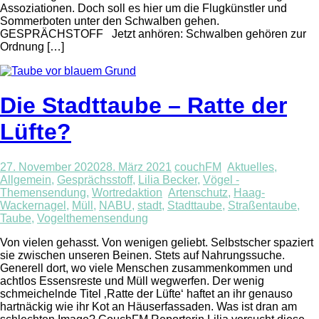
Assoziationen. Doch soll es hier um die Flugkünstler und
Sommerboten unter den Schwalben gehen.
GESPRÄCHSTOFF Jetzt anhören: Schwalben gehören zur
Ordnung […]
Die Stadttaube – Ratte der
Lüfte?
27. November 2020
28. März 2021
couchFM
Aktuelles
,
Allgemein
,
Gesprächsstoff
,
Lilia Becker
,
Vögel -
Themensendung
,
Wortredaktion
Artenschutz
,
Haag-
Wackernagel
,
Müll
,
NABU
,
stadt
,
Stadttaube
,
Straßentaube
,
Taube
,
Vogelthemensendung
Von vielen gehasst. Von wenigen geliebt. Selbstscher spaziert
sie zwischen unseren Beinen. Stets auf Nahrungssuche.
Generell dort, wo viele Menschen zusammenkommen und
achtlos Essensreste und Müll wegwerfen. Der wenig
schmeichelnde Titel ‚Ratte der Lüfte‘ haftet an ihr genauso
hartnäckig wie ihr Kot an Häuserfassaden. Was ist dran am