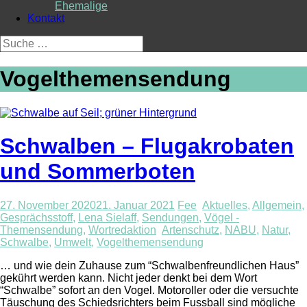
Ehemalige
Kontakt
Suche
nach:
Vogelthemensendung
Schwalben – Flugakrobaten
und Sommerboten
27. November 2020
21. Januar 2021
Fee
Aktuelles
,
Allgemein
,
Gesprächsstoff
,
Lena Sielaff
,
Sendungen
,
Vögel -
Themensendung
,
Wortredaktion
Artenschutz
,
NABU
,
Natur
,
Schwalbe
,
Umwelt
,
Vogelthemensendung
… und wie dein Zuhause zum “Schwalbenfreundlichen Haus”
gekührt werden kann. Nicht jeder denkt bei dem Wort
“Schwalbe” sofort an den Vogel. Motoroller oder die versuchte
Täuschung des Schiedsrichters beim Fussball sind mögliche