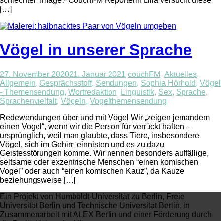
schlechten Image? CouchFM Reporterin Lilia versucht diese
[…]
Vögel in unserer Sprache
27. November 2020
21. Januar 2021
couchFM
Aktuelles
,
Allgemein
,
Gesprächsstoff
,
Sendungen
,
Sophia Hörhold
,
Vögel
- Themensendung
,
Wortredaktion
Linguistik
,
Sex
,
Sprache
,
Sprachenvielfalt
,
Vögeln
,
Vogelthemensendung
Redewendungen über und mit Vögel Wir „zeigen jemandem
einen Vogel“, wenn wir die Person für verrückt halten –
ursprünglich, weil man glaubte, dass Tiere, insbesondere
Vögel, sich im Gehirn einnisten und es zu dazu
Geistesstörungen komme. Wir nennen besonders auffällige,
seltsame oder exzentrische Menschen “einen komischen
Vogel” oder auch “einen komischen Kauz”, da Kauze
beziehungsweise […]
Ein Projekt von Humboldt-Universität zu Berlin, Freie
Universität Berlin und Technische Universität Berlin, in
Zusammenarbeit mit ALEX Berlin und einer Förderung durch