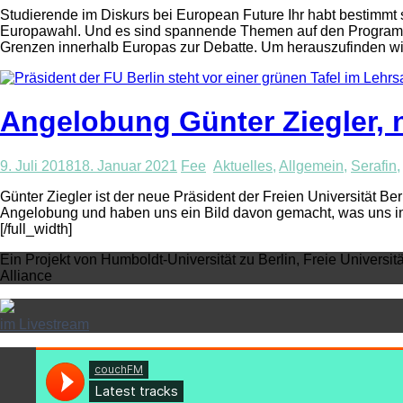
Studierende im Diskurs bei European Future Ihr habt bestimm
Europawahl. Und es sind spannende Themen auf den Programmen 
Grenzen innerhalb Europas zur Debatte. Um herauszufinden wi
Angelobung Günter Ziegler, 
9. Juli 2018
18. Januar 2021
Fee
Aktuelles
,
Allgemein
,
Serafin
Günter Ziegler ist der neue Präsident der Freien Universität Ber
Angelobung und haben uns ein Bild davon gemacht, was uns in
[/full_width]
Ein Projekt von Humboldt-Universität zu Berlin, Freie Universit
Alliance
im Livestream