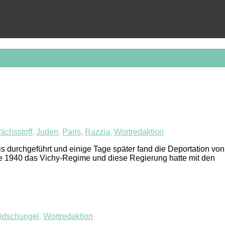
ächsstoff
,
Juden
,
Paris
,
Razzia
,
Wortredaktion
s durchgeführt und einige Tage später fand die Deportation von
te 1940 das Vichy-Regime und diese Regierung hatte mit den
idschungel
,
Wortredaktion