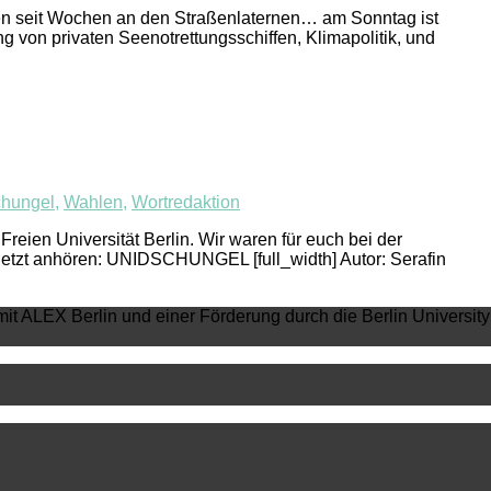
en seit Wochen an den Straßenlaternen… am Sonntag ist
von privaten Seenotrettungsschiffen, Klimapolitik, und
chungel
,
Wahlen
,
Wortredaktion
Freien Universität Berlin. Wir waren für euch bei der
Jetzt anhören: UNIDSCHUNGEL [full_width] Autor: Serafin
mit ALEX Berlin und einer Förderung durch die Berlin University