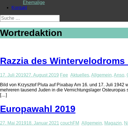
Ehemalige
Kontakt
Suche
nach:
Wortredaktion
Razzia des Wintervelodroms 
17. Juli 2019
27. August 2019
Fee
Aktuelles
,
Allgemein
,
Anso
,
Bild von Krzysztof Pluta auf Pixabay Am 16. und 17. Juli 1942
mehreren tausend Juden in die Vernichtungslager Osteuropas s
[…]
Europawahl 2019
27. Mai 2019
18. Januar 2021
couchFM
Allgemein
,
Magazin
,
N