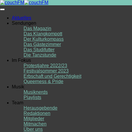
Skip
to
content
Aktuelles
Sendungen
Das Magazin
Das Klangkompott
Der Kulturkompass
Das Gästezimmer
Das Studifutter
Die Tanzstunde
Im Fokus
Protestjahre 2022/23
Festivalsommer 2023
Erbschaft und Gerechtigkeit
Queerness & Pride
Musik
Musiknerds
Playlists
Team
Herausgebende
Redaktionen
Mitglieder
Mitmachen
Über uns