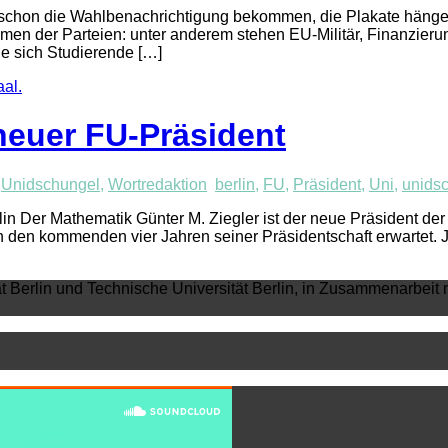
t schon die Wahlbenachrichtigung bekommen, die Plakate häng
der Parteien: unter anderem stehen EU-Militär, Finanzierung 
e sich Studierende […]
neuer FU-Präsident
,
Unidschungel
,
Wortredaktion
berlin
,
FU
,
Präsident
,
Uni
,
unids
lin Der Mathematik Günter M. Ziegler ist der neue Präsident der 
 den kommenden vier Jahren seiner Präsidentschaft erwartet. 
ät Berlin und Technische Universität Berlin, in Zusammenarbeit 