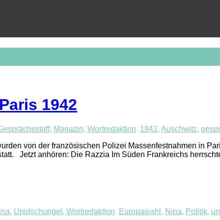
Paris 1942
Gesprächsstoff
,
Magazin
,
Wortredaktion
1942
,
Auschwitz
,
gespr
 wurden von der französischen Polizei Massenfestnahmen in Pari
tatt. Jetzt anhören: Die Razzia Im Süden Frankreichs herrsch
ina
,
Unidschungel
,
Wortredaktion
Europawahl
,
Nina
,
Politik
,
un