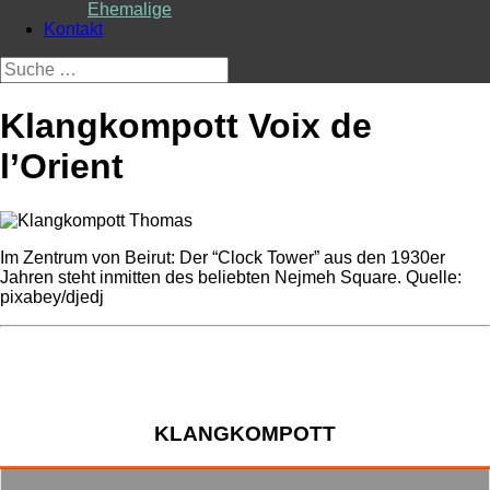
Ehemalige
Kontakt
Suche
nach:
Klangkompott Voix de
l’Orient
Im Zentrum von Beirut: Der “Clock Tower” aus den 1930er
Jahren steht inmitten des beliebten Nejmeh Square. Quelle:
pixabey/djedj
KLANGKOMPOTT