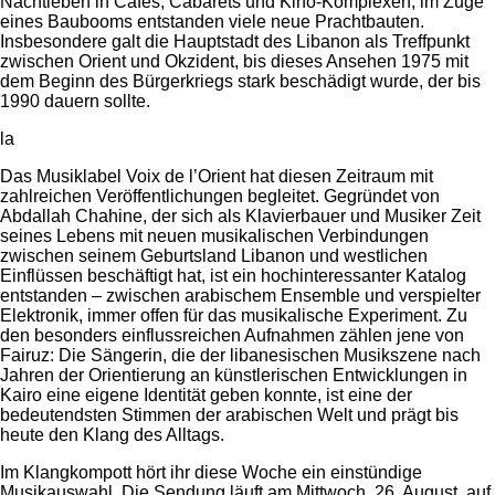
Nachtleben in Cafés, Cabarets und Kino-Komplexen, im Zuge
eines Baubooms entstanden viele neue Prachtbauten.
Insbesondere galt die Hauptstadt des Libanon als Treffpunkt
zwischen Orient und Okzident, bis dieses Ansehen 1975 mit
dem Beginn des Bürgerkriegs stark beschädigt wurde, der bis
1990 dauern sollte.
la
Das Musiklabel Voix de l’Orient hat diesen Zeitraum mit
zahlreichen Veröffentlichungen begleitet. Gegründet von
Abdallah Chahine, der sich als Klavierbauer und Musiker Zeit
seines Lebens mit neuen musikalischen Verbindungen
zwischen seinem Geburtsland Libanon und westlichen
Einflüssen beschäftigt hat, ist ein hochinteressanter Katalog
entstanden – zwischen arabischem Ensemble und verspielter
Elektronik, immer offen für das musikalische Experiment. Zu
den besonders einflussreichen Aufnahmen zählen jene von
Fairuz: Die Sängerin, die der libanesischen Musikszene nach
Jahren der Orientierung an künstlerischen Entwicklungen in
Kairo eine eigene Identität geben konnte, ist eine der
bedeutendsten Stimmen der arabischen Welt und prägt bis
heute den Klang des Alltags.
Im Klangkompott hört ihr diese Woche ein einstündige
Musikauswahl. Die Sendung läuft am Mittwoch, 26. August, auf