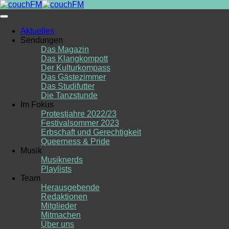
Skip
to
content
Aktuelles
Sendungen
Das Magazin
Das Klangkompott
Der Kulturkompass
Das Gästezimmer
Das Studifutter
Die Tanzstunde
Im Fokus
Protestjahre 2022/23
Festivalsommer 2023
Erbschaft und Gerechtigkeit
Queerness & Pride
Musik
Musiknerds
Playlists
Team
Herausgebende
Redaktionen
Mitglieder
Mitmachen
Über uns