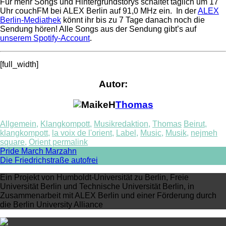
Für mehr Songs und Hintergrundstorys schaltet täglich um 17
Uhr couchFM bei ALEX Berlin auf 91,0 MHz ein. In der
ALEX
Berlin-Mediathek
könnt ihr bis zu 7 Tage danach noch die
Sendung hören! Alle Songs aus der Sendung gibt’s auf
unserem Spotify-Account
.
[full_width]
Autor:
Thomas
Allgemein
,
Klangkompott
,
Musikredaktion
,
Thomas
Beirut
,
klangkompott
,
la voix de l'orient
,
Label
,
Music
,
Musik
,
nejmeh
square
,
Orient
permalink
Post
Pride March Marzahn
Die Friedrichstraße autofrei
navigation
Ein Projekt von Humboldt-Universität zu Berlin, Freie
Universität Berlin und Technische Universität Berlin, in
Zusammenarbeit mit ALEX Berlin und einer Förderung durch
die Berlin University Alliance