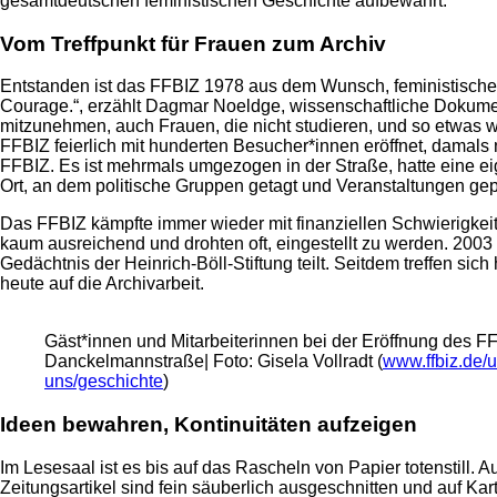
gesamtdeutschen feministischen Geschichte aufbewahrt.
Vom Treffpunkt für Frauen zum Archiv
Entstanden ist das FFBIZ 1978 aus dem Wunsch, feministisches 
Courage.“, erzählt Dagmar Noeldge, wissenschaftliche Dokumen
mitzunehmen, auch Frauen, die nicht studieren, und so etwas w
FFBIZ feierlich mit hunderten Besucher*innen eröffnet, damals
FFBIZ. Es ist mehrmals umgezogen in der Straße, hatte eine ei
Ort, an dem politische Gruppen getagt und Veranstaltungen gep
Das FFBIZ kämpfte immer wieder mit finanziellen Schwierigkei
kaum ausreichend und drohten oft, eingestellt zu werden. 200
Gedächtnis der Heinrich-Böll-Stiftung teilt. Seitdem treffen s
heute auf die Archivarbeit.
Gäst*​innen und Mitarbeiterinnen bei der Eröffnung des FF
Danckelmannstraße| Foto: Gisela Vollradt (
www.ffbiz.de/
uns/geschichte
)
Ideen bewahren, Kontinuitäten aufzeigen
Im Lesesaal ist es bis auf das Rascheln von Papier totenstill
Zeitungsartikel sind fein säuberlich ausgeschnitten und auf Kar