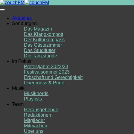
Skip
to
content
Aktuelles
Sendungen
Das Magazin
Das Klangkompott
Der Kulturkompass
Das Gästezimmer
Das Studifutter
Die Tanzstunde
Im Fokus
Protestjahre 2022/23
Festivalsommer 2023
Erbschaft und Gerechtigkeit
Queerness & Pride
Musik
Musiknerds
Playlists
Team
Herausgebende
Redaktionen
Mitglieder
Mitmachen
Über uns