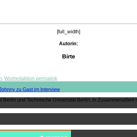
[full_width]
Autorin:
Birte
n
,
Wortredaktion
permalink
ohnny zu Gast im Interview
ät Berlin und Technische Universität Berlin, in Zusammenarbeit 