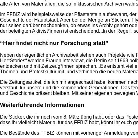
alle Arten von Materialien, die so in klassischen Archiven wahr
Im FFBIZ wird beispielsweise der Pflasterstein aufbewahrt, der
Geschichte der Hauptstadt. Aber bei der Menge an Stickern, F
nur selten darüber nachdenken, ob etwas ins Archiv gehört od
der beteiligten Aktivist*innen ist entscheidend. „In der Regel“,
“Hier findet nicht nur Forschung statt”
Neben der eigentlichen Archivarbeit stehen auch Projekte wie P
Her*Stories“ werden Frauen interviewt, die Berlin seit 1968 p
entdecken und mit Zeitzeug*innen sprechen. „Es entsteht vielleic
Themen und Protestkultur mit, und verbinden die neuen Materialie
Die Zeitungsartikel, die ich mir angeschaut habe, kommen nac
verstaut, für unsere und die kommenden Generationen. Das femi
und Geschichte präsent bleiben. Mit seiner eigenen bewegten Ve
Weiterführende Informationen
Die Sticker, die ihr noch vom 8. März übrig habt, oder das Post
dass ihr vielleicht Material für das FFBIZ habt, könnt ihr euch 
Die Bestände des FFBIZ können mit vorheriger Anmeldung von 