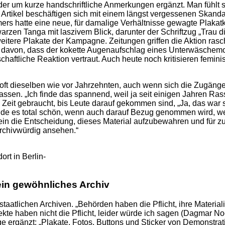
r um kurze handschriftliche Anmerkungen ergänzt. Man fühlt si
Artikel beschäftigen sich mit einem längst vergessenen Skandal
rs hatte eine neue, für damalige Verhältnisse gewagte Plakatk
warzen Tanga mit laszivem Blick, darunter der Schriftzug „Trau
 weitere Plakate der Kampagne. Zeitungen griffen die Aktion r
von, dass der kokette Augenaufschlag eines Unterwäschemode
aftliche Reaktion vertraut. Auch heute noch kritisieren femini
oft dieselben wie vor Jahrzehnten, auch wenn sich die Zugänge 
assen. „Ich finde das spannend, weil ja seit einigen Jahren R
te Zeit gebraucht, bis Leute darauf gekommen sind, „Ja, das w
 finde es total schön, wenn auch darauf Bezug genommen wird, 
llein die Entscheidung, dieses Material aufzubewahren und für zu
archivwürdig ansehen.“
rt in Berlin-
kein gewöhnliches Archiv
staatlichen Archiven. „Behörden haben die Pflicht, ihre Material
kte haben nicht die Pflicht, leider würde ich sagen (Dagmar No
dge ergänzt: „Plakate, Fotos, Buttons und Sticker von Demonstra