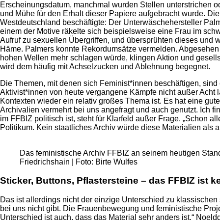
Erscheinungsdatum, manchmal wurden Stellen unterstrichen ode
und Mühe für den Erhalt dieser Papiere aufgebracht wurde. Die 
Westdeutschland beschäftigte: Der Unterwäschehersteller Palme
einem der Motive räkelte sich beispielsweise eine Frau im sch
Aufruf zu sexuellen Übergriffen, und übersprühten dieses und
Häme. Palmers konnte Rekordumsätze vermelden. Abgesehen da
hohen Wellen mehr schlagen würde, klingen Aktion und gesellsch
wird dem häufig mit Achselzucken und Ablehnung begegnet.
Die Themen, mit denen sich Feminist*innen beschäftigen, sind 
Aktivist*innen von heute vergangene Kämpfe nicht außer Acht l
Kontexten wieder ein relativ großes Thema ist. Es hat eine gu
Archivalien vermehrt bei uns angefragt und auch genutzt. Ich
im FFBIZ politisch ist, steht für Klarfeld außer Frage. „Schon a
Politikum. Kein staatliches Archiv würde diese Materialien als 
Das feministische Archiv FFBIZ an seinem heutigen Stando
Friedrichshain | Foto: Birte Wulfes
Sticker, Buttons, Pflastersteine – das FFBIZ ist 
Das ist allerdings nicht der einzige Unterschied zu klassischen 
bei uns nicht gibt. Die Frauenbewegung und feministische Proje
Unterschied ist auch, dass das Material sehr anders ist.“ Noel