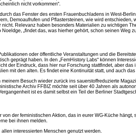
scheinlich nicht vorkommen“.
 durch das Fenster des ersten Frauenbuchladens in West-Berlin g
lyern, Demoaufrufen und Pflastersteinen, wie wird entschieden
er nicht. Relevanz haben besonders Materialien zu wichtigen T
 so Noeldge, „findet das, was hierher gehört, schon seinen Weg z
ublikationen oder öffentliche Veranstaltungen und die Bereitste
olitisch geprägt haben. In den „FemHistory Labs“ können Intere
ht der Eindruck, dass hier nur Forschung stattfindet, aber das i
n mit den alten. Es findet eine Kontinuität statt, und auch das 
h meinem Besuch wieder zurück ins sauerstoffreduzierte Magazi
nistische Archiv FFBIZ möchte seit über 40 Jahren als autonom
rgangenheit ist es damit selbst ein Teil der Berliner Stadtgesc
er von der feministischen Aktion, das in eurer WG-Küche hängt, s
gerne bei ihnen melden.
allen interessierten Menschen genutzt werden.