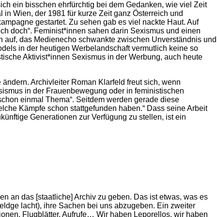
ch ein bisschen ehrfürchtig bei dem Gedanken, wie viel Zeit
 in Wien, der 1981 für kurze Zeit ganz Österreich und
ampagne gestartet. Zu sehen gab es viel nackte Haut. Auf
 dich doch“. Feminist*innen sahen darin Sexismus und einen
asch auf, das Medienecho schwankte zwischen Unverständnis und
ls in der heutigen Werbelandschaft vermutlich keine so
stische Aktivist*innen Sexismus in der Werbung, auch heute
ändern. Archivleiter Roman Klarfeld freut sich, wenn
assismus in der Frauenbewegung oder in feministischen
ar schon einmal Thema“. Seitdem werden gerade diese
welche Kämpfe schon stattgefunden haben.“ Dass seine Arbeit
künftige Generationen zur Verfügung zu stellen, ist ein
ien an das [staatliche] Archiv zu geben. Das ist etwas, was es
eldge lacht), ihre Sachen bei uns abzugeben. Ein zweiter
tionen, Flugblätter, Aufrufe… Wir haben Leporellos, wir haben