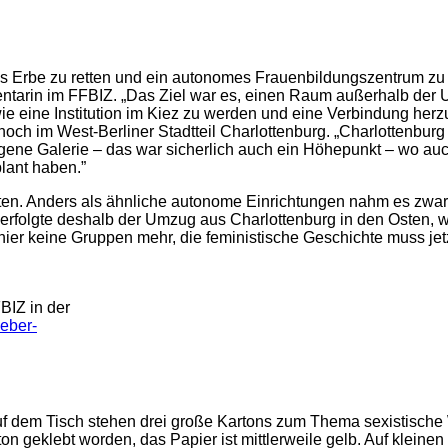
Erbe zu retten und ein autonomes Frauenbildungszentrum zu sch
tarin im FFBIZ. „Das Ziel war es, einen Raum außerhalb der Un
ie eine Institution im Kiez zu werden und eine Verbindung herz
 noch im West-Berliner Stadtteil Charlottenburg. „Charlottenbu
gene Galerie – das war sicherlich auch ein Höhepunkt – wo auch
lant haben.”
ten. Anders als ähnliche autonome Einrichtungen nahm es zwar
3 erfolgte deshalb der Umzug aus Charlottenburg in den Osten,
ich hier keine Gruppen mehr, die feministische Geschichte muss 
BIZ in der
ueber-
. Auf dem Tisch stehen drei große Kartons zum Thema sexistisc
ton geklebt worden, das Papier ist mittlerweile gelb. Auf kleine