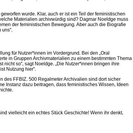
eworfen wurde. Klar, auch er ist ein Teil der feministischen
, welche Materialien archivwürdig sind? Dagmar Noeldge muss
hemen der feministischen Bewegung. Aber auch die Biografie
u uns“.
llung für Nutzer*innen im Vordergrund. Bei den „Oral
ssierte in Gruppen Archivmaterialien zu einem bestimmten Thema
st nicht so“, sagt Noeldge. „Die Nutzer*innen bringen ihre
ist Nutzung hier“.
n des FFBIZ. 500 Regalmeter Archivalien sind dort sicher
e Instanz dazu beitragen, dass feministisches Wissen, Ideen
hichte.
ind vielleicht ein echtes Stück Geschichte! Wenn ihr denkt,