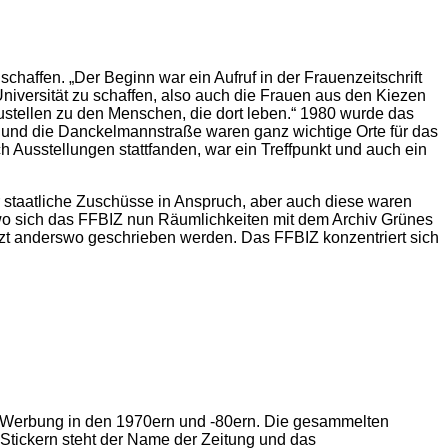
affen. „Der Beginn war ein Aufruf in der Frauenzeitschrift
iversität zu schaffen, also auch die Frauen aus den Kiezen
ustellen zu den Menschen, die dort leben.“ 1980 wurde das
rg und die Danckelmannstraße waren ganz wichtige Orte für das
 Ausstellungen stattfanden, war ein Treffpunkt und auch ein
 staatliche Zuschüsse in Anspruch, aber auch diese waren
 wo sich das FFBIZ nun Räumlichkeiten mit dem Archiv Grünes
jetzt anderswo geschrieben werden. Das FFBIZ konzentriert sich
he Werbung in den 1970ern und -80ern. Die gesammelten
n Stickern steht der Name der Zeitung und das