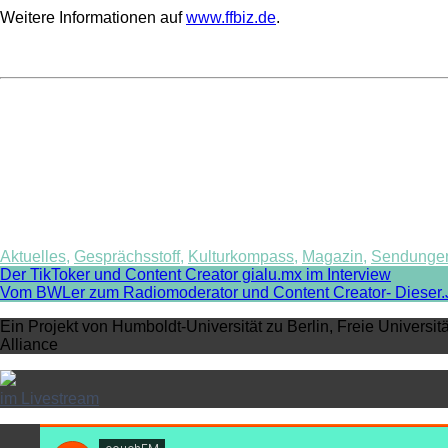
Weitere Informationen auf
www.ffbiz.de
.
Aktuelles
,
Gesprächsstoff
,
Kulturkompass
,
Magazin
,
Sendunge
Post
Der TikToker und Content Creator gialu.mx im Interview
Vom BWLer zum Radiomoderator und Content Creator- Dieser.J
navigation
Ein Projekt von Humboldt-Universität zu Berlin, Freie Universit
Alliance
im Livestream