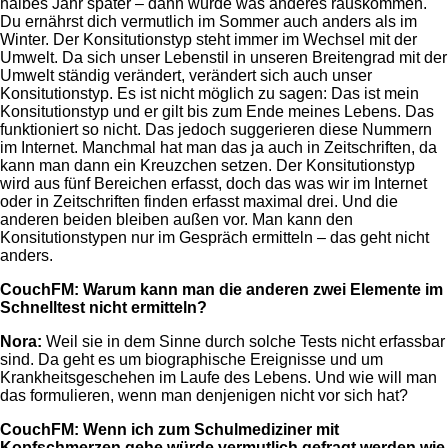
halbes Jahr später – dann würde was anderes rauskommen.
Du ernährst dich vermutlich im Sommer auch anders als im
Winter. Der Konsitutionstyp steht immer im Wechsel mit der
Umwelt. Da sich unser Lebenstil in unseren Breitengrad mit der
Umwelt ständig verändert, verändert sich auch unser
Konsitutionstyp. Es ist nicht möglich zu sagen: Das ist mein
Konsitutionstyp und er gilt bis zum Ende meines Lebens. Das
funktioniert so nicht. Das jedoch suggerieren diese Nummern
im Internet. Manchmal hat man das ja auch in Zeitschriften, da
kann man dann ein Kreuzchen setzen. Der Konsitutionstyp
wird aus fünf Bereichen erfasst, doch das was wir im Internet
oder in Zeitschriften finden erfasst maximal drei. Und die
anderen beiden bleiben außen vor. Man kann den
Konsitutionstypen nur im Gespräch ermitteln – das geht nicht
anders.
CouchFM: Warum kann man die anderen zwei Elemente im
Schnelltest nicht ermitteln?
Nora:
Weil sie in dem Sinne durch solche Tests nicht erfassbar
sind. Da geht es um biographische Ereignisse und um
Krankheitsgeschehen im Laufe des Lebens. Und wie will man
das formulieren, wenn man denjenigen nicht vor sich hat?
CouchFM:
Wenn ich zum Schulmediziner mit
Kopfschmerzen gehe würde vermutlich gefragt werden wie