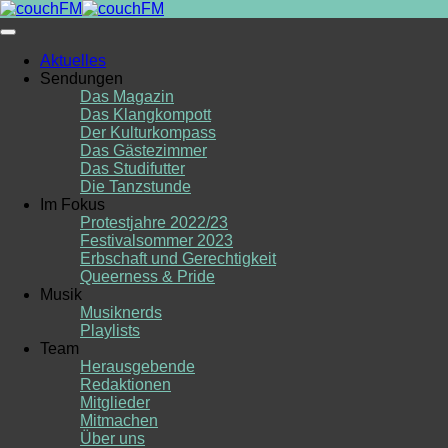
Skip
to
content
Aktuelles
Sendungen
Das Magazin
Das Klangkompott
Der Kulturkompass
Das Gästezimmer
Das Studifutter
Die Tanzstunde
Im Fokus
Protestjahre 2022/23
Festivalsommer 2023
Erbschaft und Gerechtigkeit
Queerness & Pride
Musik
Musiknerds
Playlists
Team
Herausgebende
Redaktionen
Mitglieder
Mitmachen
Über uns