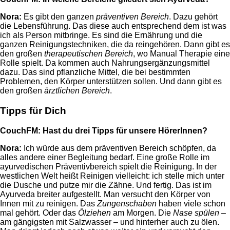
Nora:
Es gibt den ganzen
präventiven Bereich
. Dazu gehört
die Lebensführung. Das diese auch entsprechend dem ist was
ich als Person mitbringe. Es sind die Ernährung und die
ganzen Reinigungstechniken, die da reingehören. Dann gibt es
den großen
therapeutischen Bereich
, wo Manual Therapie eine
Rolle spielt. Da kommen auch Nahrungsergänzungsmittel
dazu. Das sind pflanzliche Mittel, die bei bestimmten
Problemen, den Körper unterstützen sollen. Und dann gibt es
den großen
ärztlichen Bereich
.
Tipps für Dich
CouchFM:
Hast du drei Tipps für unsere HörerInnen?
Nora:
Ich würde aus dem präventiven Bereich schöpfen, da
alles andere einer Begleitung bedarf. Eine große Rolle im
ayurvedischen Präventivbereich spielt die Reinigung. In der
westlichen Welt heißt Reinigen vielleicht: ich stelle mich unter
die Dusche und putze mir die Zähne. Und fertig. Das ist im
Ayurveda breiter aufgestellt. Man versucht den Körper von
Innen mit zu reinigen. Das
Zungensc
haben
haben viele schon
mal gehört. Oder das
Ölziehen
am Morgen. Die
Nase spülen
–
am gängigsten mit Salzwasser – und hinterher auch zu ölen.