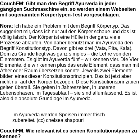
CouchFM: Gibt man den Begriff Ayurveda in jeder
gängigen Suchmaschine ein, so werden einem Webseiten
mit sogenannten Körpertypen-Test vorgeschlagen.
Nora:
Ich habe ein Problem mit dem Begriff Körpertyp. Das
suggeriert mir, dass ich nur auf den Körper schaue und das ist
völlig falsch. Der Körper ist eine Hülle in der ganz viele
Prozesse ablaufen. Von daher benutzt man im Ayurveda den
Begriff Konstitutionstyp. Davon gibt es drei (Vata, Pita, Kafa).
Dem zu Grunde liegt was ganz simples – die Lehre von den
Elementen. Es gibt im Ayuverda fünf – wir kennen vier. Die Vier
Elemente, die wir kennen plus das erste Element, dass man mit
Äther oder Raum übersetzen könnte. Jeweils zwei Elemente
bilden eines dieser Konsitutionsprinzipien. Das ist jetzt aber
nicht nur auf den Körper bezogen. Diese Konstiutionsprinzipien
gelten überall. Sie gelten in Jahreszeiten, in unseren
Lebensphasen, im Tagesablauf – sie sind allumfassend. Es ist
also die absolute Grundlage im Ayurveda.
Im Ayurveda werden Speisen immer frisch
zubereitet. (cc) chelsea shapouri
CouchFM: Wie relevant ist es seinen Konsitutionstypen z
u
kennen?