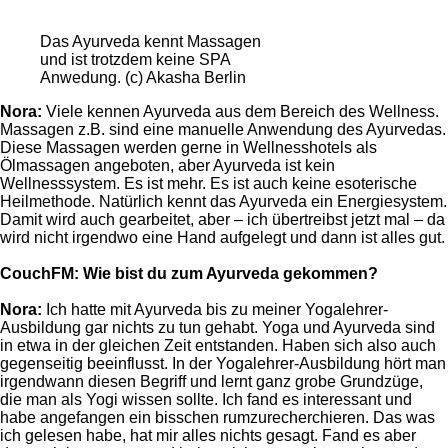
Das Ayurveda kennt Massagen
und ist trotzdem keine SPA
Anwedung. (c) Akasha Berlin
Nora:
Viele kennen Ayurveda aus dem Bereich des Wellness.
Massagen z.B. sind eine manuelle Anwendung des Ayurvedas.
Diese Massagen werden gerne in Wellnesshotels als
Ölmassagen angeboten, aber Ayurveda ist kein
Wellnesssystem. Es ist mehr. Es ist auch keine esoterische
Heilmethode. Natürlich kennt das Ayurveda ein Energiesystem.
Damit wird auch gearbeitet, aber – ich übertreibst jetzt mal – da
wird nicht irgendwo eine Hand aufgelegt und dann ist alles gut.
CouchFM:
Wie bist du zum Ayurveda gekommen?
Nora:
Ich hatte mit Ayurveda bis zu meiner Yogalehrer-
Ausbildung gar nichts zu tun gehabt. Yoga und Ayurveda sind
in etwa in der gleichen Zeit entstanden. Haben sich also auch
gegenseitig beeinflusst. In der Yogalehrer-Ausbildung hört man
irgendwann diesen Begriff und lernt ganz grobe Grundzüge,
die man als Yogi wissen sollte. Ich fand es interessant und
habe angefangen ein bisschen rumzurecherchieren. Das was
ich gelesen habe, hat mir alles nichts gesagt. Fand es aber