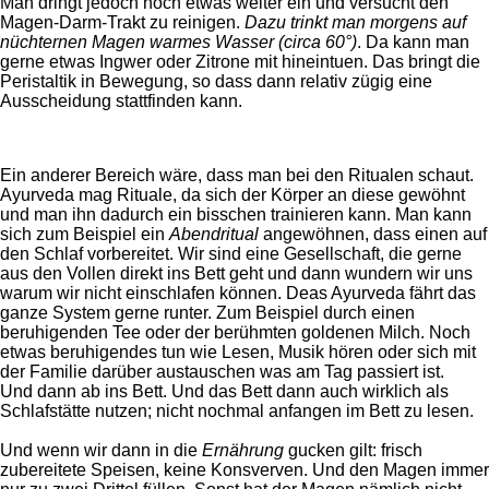
Man dringt jedoch noch etwas weiter ein und versucht den
Magen-Darm-Trakt zu reinigen.
Dazu trinkt man morgens auf
nüchternen Magen warmes Wasser (circa 60°)
. Da kann man
gerne etwas Ingwer oder Zitrone mit hineintuen. Das bringt die
Peris
taltik in Bewegung, so dass dann relativ zügig eine
Aussch
eidung stattfinden kann.
E
in anderer Bereich wäre, dass man bei den Ritualen schaut.
Ayurveda mag Rituale, da sich der Körper an diese gewöhnt
und man ihn dadurch ein bisschen trainieren kann. Man kann
si
ch zum Beispiel ein
Abendritual
angewöhnen, dass einen auf
den Schlaf vorbereitet. Wir sind
eine Gesellschaft, die gerne
aus den Vollen direkt ins Bett geht und dann wundern wir uns
warum wir nicht e
inschlafen können. Deas Ayurveda fährt das
ganze System gerne runter. Zum Beispiel durch einen
beruhigenden Tee oder der berühmten goldenen Milch. Noch
etwas beruhigendes tun wie Lesen, Musik hören oder sich mit
der Familie darüber austauschen was am Tag passiert ist.
Und dann ab ins Bett. Und das Bett dann auch wirklich als
Schlafstätte nutzen; nicht nochmal anfangen im Bett zu lesen.
Und wenn wir dann in die
Ernährung
gucken gilt: frisch
zubereitete Speisen, keine Konsverven. Und den Magen immer