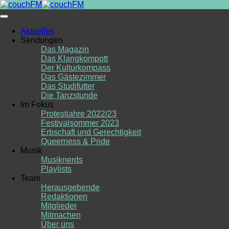
Skip
to
content
Aktuelles
Sendungen
Das Magazin
Das Klangkompott
Der Kulturkompass
Das Gästezimmer
Das Studifutter
Die Tanzstunde
Im Fokus
Protestjahre 2022/23
Festivalsommer 2023
Erbschaft und Gerechtigkeit
Queerness & Pride
Musik
Musiknerds
Playlists
Team
Herausgebende
Redaktionen
Mitglieder
Mitmachen
Über uns