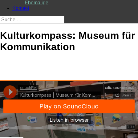
Ehemalige
Kontakt
Suche
nach:
Kulturkompass: Museum für
Kommunikation