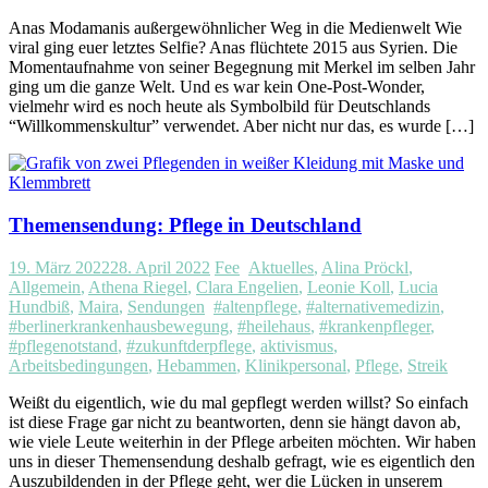
Anas Modamanis außergewöhnlicher Weg in die Medienwelt Wie
viral ging euer letztes Selfie? Anas flüchtete 2015 aus Syrien. Die
Momentaufnahme von seiner Begegnung mit Merkel im selben Jahr
ging um die ganze Welt. Und es war kein One-Post-Wonder,
vielmehr wird es noch heute als Symbolbild für Deutschlands
“Willkommenskultur” verwendet. Aber nicht nur das, es wurde […]
Themensendung: Pflege in Deutschland
19. März 2022
28. April 2022
Fee
Aktuelles
,
Alina Pröckl
,
Allgemein
,
Athena Riegel
,
Clara Engelien
,
Leonie Koll
,
Lucia
Hundbiß
,
Maira
,
Sendungen
#altenpflege
,
#alternativemedizin
,
#berlinerkrankenhausbewegung
,
#heilehaus
,
#krankenpfleger
,
#pflegenotstand
,
#zukunftderpflege
,
aktivismus
,
Arbeitsbedingungen
,
Hebammen
,
Klinikpersonal
,
Pflege
,
Streik
Weißt du eigentlich, wie du mal gepflegt werden willst? So einfach
ist diese Frage gar nicht zu beantworten, denn sie hängt davon ab,
wie viele Leute weiterhin in der Pflege arbeiten möchten. Wir haben
uns in dieser Themensendung deshalb gefragt, wie es eigentlich den
Auszubildenden in der Pflege geht, wer die Lücken in unserem