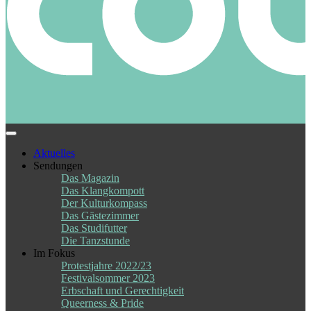
Aktuelles
Sendungen
Das Magazin
Das Klangkompott
Der Kulturkompass
Das Gästezimmer
Das Studifutter
Die Tanzstunde
Im Fokus
Protestjahre 2022/23
Festivalsommer 2023
Erbschaft und Gerechtigkeit
Queerness & Pride