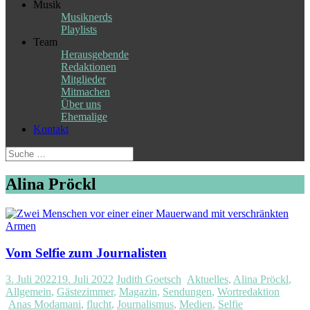
Musik
Musiknerds
Playlists
Team
Herausgebende
Redaktionen
Mitglieder
Mitmachen
Über uns
Ehemalige
Kontakt
Suche
nach:
Alina Pröckl
Vom Selfie zum Journalisten
3. Juli 2022
19. Juli 2022
Judith Goetsch
Aktuelles
,
Alina Pröckl
,
Allgemein
,
Gästezimmer
,
Magazin
,
Sendungen
,
Wortredaktion
Anas Modamani
,
flucht
,
Journalismus
,
Medien
,
Selfie