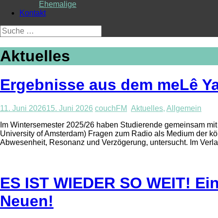
Ehemalige
Kontakt
Suche
nach:
Aktuelles
Ergebnisse aus dem meLê Y
11. Juni 2026
15. Juni 2026
couchFM
Aktuelles
,
Allgemein
Im Wintersemester 2025/26 haben Studierende gemeinsam mit m
University of Amsterdam) Fragen zum Radio als Medium der kör
Abwesenheit, Resonanz und Verzögerung, untersucht. Im Verl
ES IST WIEDER SO WEIT! Einf
Neuen!