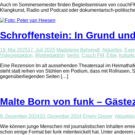
Auch im Sommersemester finden Begleitseminare von couchFM a
Klangkunst, Radio und Podcast oder dokumentarisch-politische
Schroffenstein: In Grund u
19. Mai 2025
17. Juli 2025
Madeleine Behrendt
Aktuelles
,
Even
Videoredaktion
,
Wortredaktion
berlin
,
Couch FM
,
Erbe
,
kultur
Eine Rezension Im alt aussehenden Theatersaal im Heimathafen 
steht statt reihen von Stühlen ein Podium, dass mit Rollras
gegenüberliegenden Seiten […]
Malte Born von funk – Gäst
9. Dezember 2024
10. Dezember 2024
Emely Grooer
Aktuelles
Wie können junge Menschen mit journalistischen Inhalten errei
schon einige Format bei funk mitentwickelt hat. Unter anderem 