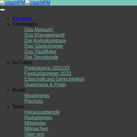
Skip
to
content
Aktuelles
Sendungen
Das Magazin
Das Klangkompott
Der Kulturkompass
Das Gästezimmer
Das Studifutter
Die Tanzstunde
Im Fokus
Protestjahre 2022/23
Festivalsommer 2023
Erbschaft und Gerechtigkeit
Queerness & Pride
Musik
Musiknerds
Playlists
Team
Herausgebende
Redaktionen
Mitglieder
Mitmachen
Über uns