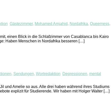
ktion
Gästezimmer
,
Mohamed Amjahid
,
Nordafrika
,
Queerness
,
mit, einen Blick in die Schlafzimmer von Casablanca bis Kairo
rage: Haben Menschen in Nordafrika besseren […]
tionen
,
Sendungen
,
Wortredaktion
Depressionen
,
mental
 Jil und Amelie so aus. Alle drei haben während ihres Studiums
bote explizit für Studierende. Wir haben mit Holger Walter […]