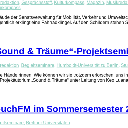
redaktion
,
Gesprächsstoff
,
Kulturkompass
,
Magazin
,
Musikreda
turkompass
äude der Senatsverwaltung für Mobilität, Verkehr und Umwelts
ntlich erklingt eine Fahrradklingel. Auf den Schildern stehen
Sound & Träume“-Projektsem
redaktion
Begleitseminare
,
Humboldt-Universität zu Berlin
,
Stu
Hände rinnen. Wie können wir sie trotzdem erforschen, uns ih
im Projekttutorium „Sound & Träume“ unter Leitung von Keo Lu
couchFM im Sommersemester 
eitseminare
,
Berliner Universitäten