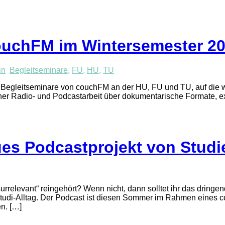
ouchFM im Wintersemester 20
in
Begleitseminare
,
FU
,
HU
,
TU
ue Begleitseminare von couchFM an der HU, FU und TU, auf di
ischer Radio- und Podcastarbeit über dokumentarische Formate, 
eues Podcastprojekt von Stud
urrelevant“ reingehört? Wenn nicht, dann solltet ihr das drin
en Studi-Alltag. Der Podcast ist diesen Sommer im Rahmen eine
n. […]