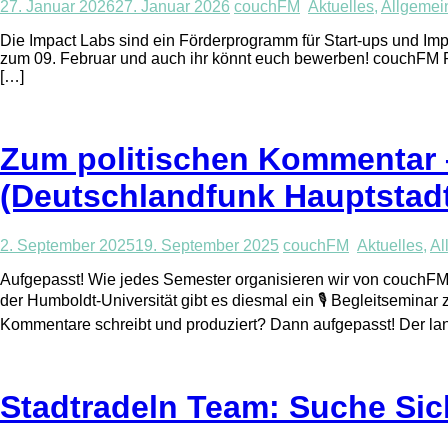
27. Januar 2026
27. Januar 2026
couchFM
Aktuelles
,
Allgemei
Die Impact Labs sind ein Förderprogramm für Start-ups und Imp
zum 09. Februar und auch ihr könnt euch bewerben! couchFM Red
[…]
Zum politischen Kommentar 
(Deutschlandfunk Hauptstadt
2. September 2025
19. September 2025
couchFM
Aktuelles
,
Al
Aufgepasst! Wie jedes Semester organisieren wir von couchFM
der Humboldt-Universität gibt es diesmal ein 🎙️ Begleitsemina
Kommentare schreibt und produziert? Dann aufgepasst! Der lan
Stadtradeln Team: Suche Si