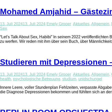
Mohamed Amjahid – Gästez
13. Juli 2024
13. Juli 2024
Emely Grooer
Aktuelles
,
Allgemein
,
Sex
“Let’s Talk About Sex, Habibi” In seinem 2022 veröffentlichte
zu werfen. Wir reden mit ihm über sein Buch, über Männlichke
Studieren mit Depressionen 
13. Juli 2024
13. Juli 2024
Emely Grooer
Aktuelles
,
Allgemein
,
health
,
psychologische Betreuung
,
studium
,
unidschungel
Innere Leere, voller Stundenplan Fehlzeiten, verpasste Abgaben
die Diagnose Depressionen bekommen und fühlten sich an der Uni