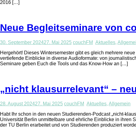
2016 […]
Neue Begleitseminare von c
30. September 2024
27. Mai 2025
couchFM
Aktuelles
,
Allgeme
Hergehört! Dieses Wintersemester gibt es gleich mehrere ne
vertiefende Einblicke in diverse Audioformate: von journalist
Seminare geben Euch die Tools und das Know-How an […]
„nicht klausurrelevant“ – n
28. August 2024
27. Mai 2025
couchFM
Aktuelles
,
Allgemein
Habt Ihr schon in den neuen Studierenden-Podcast „nicht-klaus
Universität Berlin unmittelbare und ehrliche Einblicke in ihr
der TU Berlin erarbeitet und von Studierenden produziert worde