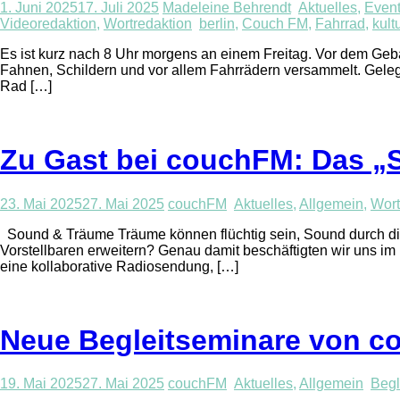
1. Juni 2025
17. Juli 2025
Madeleine Behrendt
Aktuelles
,
Event
Videoredaktion
,
Wortredaktion
berlin
,
Couch FM
,
Fahrrad
,
kul
Es ist kurz nach 8 Uhr morgens an einem Freitag. Vor dem Geb
Fahnen, Schildern und vor allem Fahrrädern versammelt. Gelege
Rad […]
Zu Gast bei couchFM: Das „
23. Mai 2025
27. Mai 2025
couchFM
Aktuelles
,
Allgemein
,
Wort
Sound & Träume Träume können flüchtig sein, Sound durch die 
Vorstellbaren erweitern? Genau damit beschäftigten wir uns 
eine kollaborative Radiosendung, […]
Neue Begleitseminare von 
19. Mai 2025
27. Mai 2025
couchFM
Aktuelles
,
Allgemein
Begl