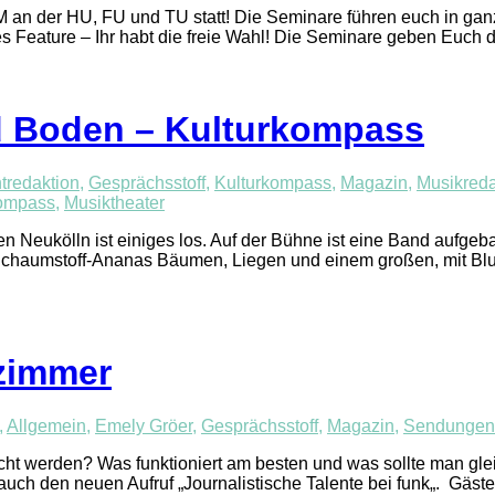
n der HU, FU und TU statt! Die Seminare führen euch in ganz
s Feature – Ihr habt die freie Wahl! Die Seminare geben Euch 
nd Boden – Kulturkompass
tredaktion
,
Gesprächsstoff
,
Kulturkompass
,
Magazin
,
Musikreda
kompass
,
Musiktheater
Neukölln ist einiges los. Auf der Bühne ist eine Band aufgeba
en, Schaumstoff-Ananas Bäumen, Liegen und einem großen, mit 
ezimmer
,
Allgemein
,
Emely Gröer
,
Gesprächsstoff
,
Magazin
,
Sendungen
cht werden? Was funktioniert am besten und was sollte man gle
auch den neuen Aufruf „Journalistische Talente bei funk„. Gäste