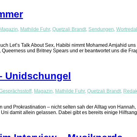
immer
Magazin
,
Mathilde Fuhr
,
Quetzali Brandt
,
Sendungen
,
Wortreda
n Buch Let’s Talk About Sex, Habibi nimmt Mohamed Amjahid uns 
it, Queerness und Britney Spears und er beantwortet uns die F
– Unidschungel
Gesprächsstoff
,
Magazin
,
Mathilde Fuhr
,
Quetzali Brandt
,
Redak
 und Prokrastination – nicht selten sah der Alltag von Hannah,
 damit allein gelassen. Dabei gibt es bereits einige Hilfsange