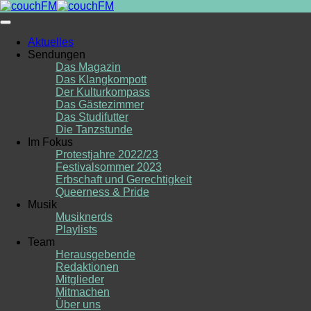
Skip
to
content
Aktuelles
Sendungen
Das Magazin
Das Klangkompott
Der Kulturkompass
Das Gästezimmer
Das Studifutter
Die Tanzstunde
Im Fokus
Protestjahre 2022/23
Festivalsommer 2023
Erbschaft und Gerechtigkeit
Queerness & Pride
Musik
Musiknerds
Playlists
Team
Herausgebende
Redaktionen
Mitglieder
Mitmachen
Über uns