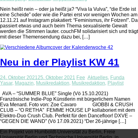
Nein heißt nein – oder ja heißt ja? “Viva la Vulva”, “die Erde ist
eine Scheide” oder wie die Partei erst vor wenigen Wochen am
12.11.21 auf Instagram plakatiert: “Feminismus, ihr Fotzen!”. Da
passiert etwas und auch beim Thema sexualisierte Gewalt
werden die Stimmen lauter. couchFM solidarisiert sich und trägt
mit dieser Themensendung dazu bei, […]
Neu in der Playlist KW 41
24. Oktober 2021
25. Oktober 2021
Fee
Aktuelles
,
Funda
Yasar
,
Magazin
,
Musikredaktion
,
Musikredaktion
,
Playlist
AVA – “SUMMER BLUE” Single (Vö 15.10.2021)
Französische Indie-Pop Künstlerin mit bürgerlichem Namen
Eva Menard. Foto von: Zoe Cavaro GIOBBI & CRUSH
CLUB – “O RETHA” FEMME HOUSE LP kollaboriert mit dem
Elektro-Duo Crush Club. Perfekt für den Dancefloor! DXVE –
“GEGEN DIE WAND” (Vö 17.09.2021) “Der 26-jährige […]
Ein Projekt von Humboldt-Universität zu Berlin, Freie
Universität Berlin und Technische Universität Berlin, in