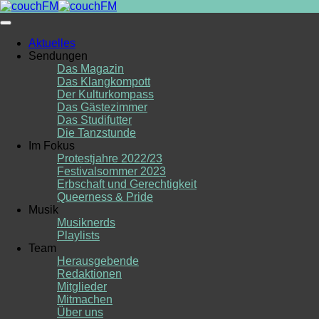
Skip
to
content
Aktuelles
Sendungen
Das Magazin
Das Klangkompott
Der Kulturkompass
Das Gästezimmer
Das Studifutter
Die Tanzstunde
Im Fokus
Protestjahre 2022/23
Festivalsommer 2023
Erbschaft und Gerechtigkeit
Queerness & Pride
Musik
Musiknerds
Playlists
Team
Herausgebende
Redaktionen
Mitglieder
Mitmachen
Über uns