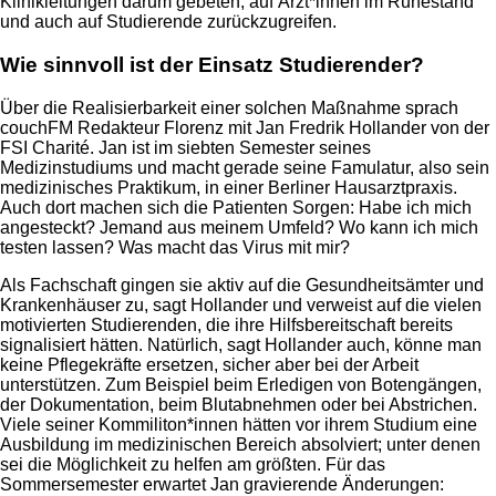
Klinikleitungen darum gebeten, auf Ärzt*innen im Ruhestand
und auch auf Studierende zurückzugreifen.
Wie sinnvoll ist der Einsatz Studierender?
Über die Realisierbarkeit einer solchen Maßnahme sprach
couchFM Redakteur Florenz mit Jan Fredrik Hollander von der
FSI Charité. Jan ist im siebten Semester seines
Medizinstudiums und macht gerade seine Famulatur, also sein
medizinisches Praktikum, in einer Berliner Hausarztpraxis.
Auch dort machen sich die Patienten Sorgen: Habe ich mich
angesteckt? Jemand aus meinem Umfeld? Wo kann ich mich
testen lassen? Was macht das Virus mit mir?
Als Fachschaft gingen sie aktiv auf die Gesundheitsämter und
Krankenhäuser zu, sagt Hollander und verweist auf die vielen
motivierten Studierenden, die ihre Hilfsbereitschaft bereits
signalisiert hätten. Natürlich, sagt Hollander auch, könne man
keine Pflegekräfte ersetzen, sicher aber bei der Arbeit
unterstützen. Zum Beispiel beim Erledigen von Botengängen,
der Dokumentation, beim Blutabnehmen oder bei Abstrichen.
Viele seiner Kommiliton*innen hätten vor ihrem Studium eine
Ausbildung im medizinischen Bereich absolviert; unter denen
sei die Möglichkeit zu helfen am größten. Für das
Sommersemester erwartet Jan gravierende Änderungen: