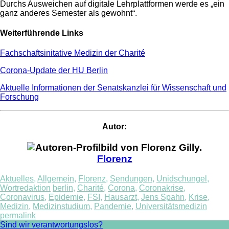
Durchs Ausweichen auf digitale Lehrplattformen werde es „ein
ganz anderes Semester als gewohnt“.
Weiterführende Links
Fachschaftsinitative Medizin der Charité
Corona-Update der HU Berlin
Aktuelle Informationen der Senatskanzlei für Wissenschaft und
Forschung
Autor:
Florenz
Aktuelles
,
Allgemein
,
Florenz
,
Sendungen
,
Unidschungel
,
Wortredaktion
berlin
,
Charité
,
Corona
,
Coronakrise
,
Coronavirus
,
Epidemie
,
FSI
,
Hausarzt
,
Jens Spahn
,
Krise
,
Medizin
,
Medizinstudium
,
Pandemie
,
Universitätsmedizin
permalink
Post
Sind wir verantwortungslos?