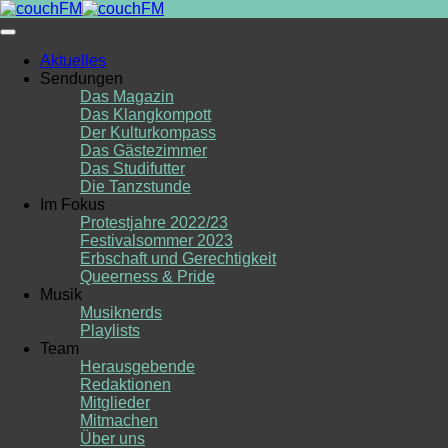
Skip
to
content
Aktuelles
Sendungen
Das Magazin
Das Klangkompott
Der Kulturkompass
Das Gästezimmer
Das Studifutter
Die Tanzstunde
Im Fokus
Protestjahre 2022/23
Festivalsommer 2023
Erbschaft und Gerechtigkeit
Queerness & Pride
Musik
Musiknerds
Playlists
Team
Herausgebende
Redaktionen
Mitglieder
Mitmachen
Über uns