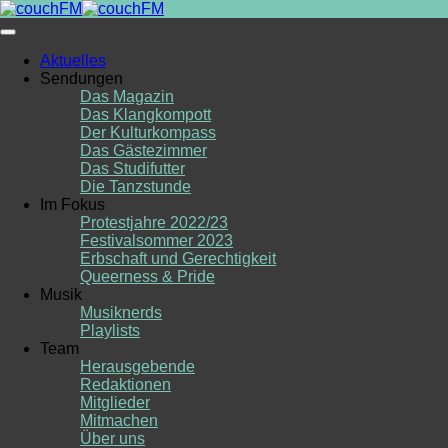
Skip
to
content
Aktuelles
Sendungen
Das Magazin
Das Klangkompott
Der Kulturkompass
Das Gästezimmer
Das Studifutter
Die Tanzstunde
Im Fokus
Protestjahre 2022/23
Festivalsommer 2023
Erbschaft und Gerechtigkeit
Queerness & Pride
Musik
Musiknerds
Playlists
Team
Herausgebende
Redaktionen
Mitglieder
Mitmachen
Über uns