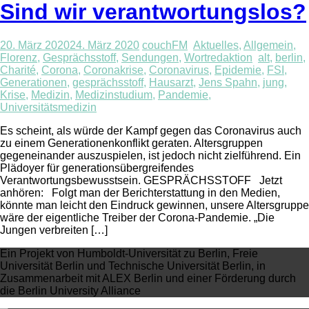
Sind wir verantwortungslos?
20. März 2020
24. März 2020
couchFM
Aktuelles
,
Allgemein
,
Florenz
,
Gesprächsstoff
,
Sendungen
,
Wortredaktion
alt
,
berlin
,
Charité
,
Corona
,
Coronakrise
,
Coronavirus
,
Epidemie
,
FSI
,
Generationen
,
gesprächsstoff
,
Hausarzt
,
Jens Spahn
,
jung
,
Krise
,
Medizin
,
Medizinstudium
,
Pandemie
,
Universitätsmedizin
Es scheint, als würde der Kampf gegen das Coronavirus auch
zu einem Generationenkonflikt geraten. Altersgruppen
gegeneinander auszuspielen, ist jedoch nicht zielführend. Ein
Plädoyer für generationsübergreifendes
Verantwortungsbewusstsein. GESPRÄCHSSTOFF Jetzt
anhören: Folgt man der Berichterstattung in den Medien,
könnte man leicht den Eindruck gewinnen, unsere Altersgruppe
wäre der eigentliche Treiber der Corona-Pandemie. „Die
Jungen verbreiten […]
Ein Projekt von Humboldt-Universität zu Berlin, Freie
Universität Berlin und Technische Universität Berlin, in
Zusammenarbeit mit ALEX Berlin und einer Förderung durch
die Berlin University Alliance