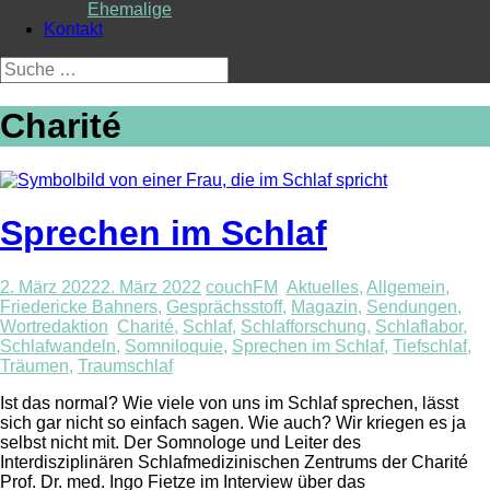
Ehemalige
Kontakt
Suche
nach:
Charité
Sprechen im Schlaf
2. März 2022
2. März 2022
couchFM
Aktuelles
,
Allgemein
,
Friedericke Bahners
,
Gesprächsstoff
,
Magazin
,
Sendungen
,
Wortredaktion
Charité
,
Schlaf
,
Schlafforschung
,
Schlaflabor
,
Schlafwandeln
,
Somniloquie
,
Sprechen im Schlaf
,
Tiefschlaf
,
Träumen
,
Traumschlaf
Ist das normal? Wie viele von uns im Schlaf sprechen, lässt
sich gar nicht so einfach sagen. Wie auch? Wir kriegen es ja
selbst nicht mit. Der Somnologe und Leiter des
Interdisziplinären Schlafmedizinischen Zentrums der Charité
Prof. Dr. med. Ingo Fietze im Interview über das