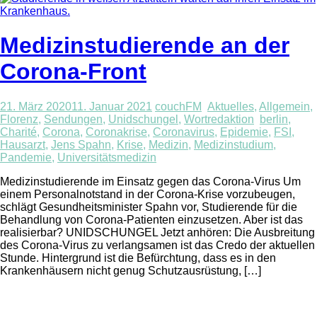
Medizinstudierende an der
Corona-Front
21. März 2020
11. Januar 2021
couchFM
Aktuelles
,
Allgemein
,
Florenz
,
Sendungen
,
Unidschungel
,
Wortredaktion
berlin
,
Charité
,
Corona
,
Coronakrise
,
Coronavirus
,
Epidemie
,
FSI
,
Hausarzt
,
Jens Spahn
,
Krise
,
Medizin
,
Medizinstudium
,
Pandemie
,
Universitätsmedizin
Medizinstudierende im Einsatz gegen das Corona-Virus Um
einem Personalnotstand in der Corona-Krise vorzubeugen,
schlägt Gesundheitsminister Spahn vor, Studierende für die
Behandlung von Corona-Patienten einzusetzen. Aber ist das
realisierbar? UNIDSCHUNGEL Jetzt anhören: Die Ausbreitung
des Corona-Virus zu verlangsamen ist das Credo der aktuellen
Stunde. Hintergrund ist die Befürchtung, dass es in den
Krankenhäusern nicht genug Schutzausrüstung, […]