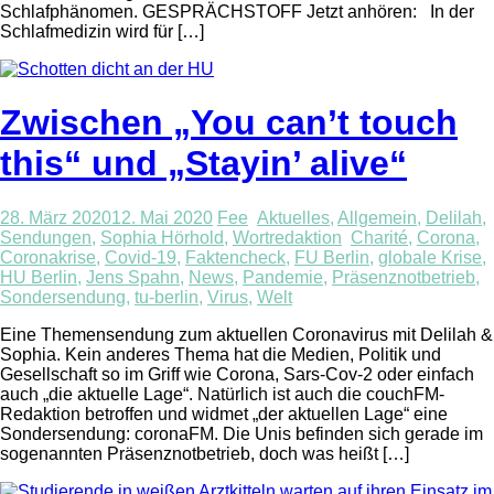
Schlafphänomen. GESPRÄCHSTOFF Jetzt anhören: In der
Schlafmedizin wird für […]
Zwischen „You can’t touch
this“ und „Stayin’ alive“
28. März 2020
12. Mai 2020
Fee
Aktuelles
,
Allgemein
,
Delilah
,
Sendungen
,
Sophia Hörhold
,
Wortredaktion
Charité
,
Corona
,
Coronakrise
,
Covid-19
,
Faktencheck
,
FU Berlin
,
globale Krise
,
HU Berlin
,
Jens Spahn
,
News
,
Pandemie
,
Präsenznotbetrieb
,
Sondersendung
,
tu-berlin
,
Virus
,
Welt
Eine Themensendung zum aktuellen Coronavirus mit Delilah &
Sophia. Kein anderes Thema hat die Medien, Politik und
Gesellschaft so im Griff wie Corona, Sars-Cov-2 oder einfach
auch „die aktuelle Lage“. Natürlich ist auch die couchFM-
Redaktion betroffen und widmet „der aktuellen Lage“ eine
Sondersendung: coronaFM. Die Unis befinden sich gerade im
sogenannten Präsenznotbetrieb, doch was heißt […]