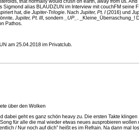
asteroids, that normally would crush on earth, away from us. And I 
nes Sigmond alias BLAUDZUN im Interview mit couchFM seine Fa
iriert hat, die
Jupiter-Trilogie
. Nach
Jupiter, Pt. I
(2016) und
Jupi
könnte,
Jupiter, Pt. III
, sondern
_UP_
. _Kleine_Überraschung_! De
on Pathos.
ZUN am 25.04.2018 im Privatclub.
 dabei geht es ganz schön heavy zu. Die ersten Takte klingen
 Song für alle die mal wieder etwas neues ausprobieren wollen
entlich / Nur noch auf dich” heißt es im Refrain. Na dann mal los