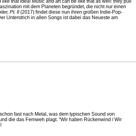
like that idea! Music and art can be like that as well: they pull
szination mit dem Planeten begründet, die nicht nur einen
ter, Pt. II
(2017) findet diese nun ihren großen Indie-Pop-
r Unterstrich in allen Songs ist dabei das Neueste am
 schon fast nach Metal, was dem typischen Sound von
 und die das Fernweh plagt. “Wir haben Rückenwind / Wir
!