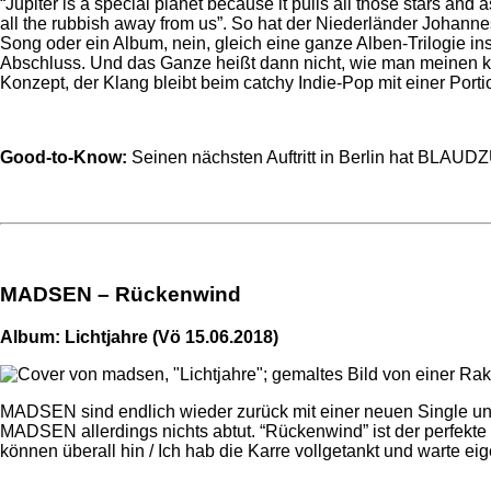
“Jupiter is a special planet because it pulls all those stars and 
all the rubbish away from us”. So hat der Niederländer Johan
Song oder ein Album, nein, gleich eine ganze Alben-Trilogie insp
Abschluss. Und das Ganze heißt dann nicht, wie man meinen 
Konzept, der Klang bleibt beim catchy Indie-Pop mit einer Porti
Good-to-Know:
Seinen nächsten Auftritt in Berlin hat BLAUD
MADSEN – Rückenwind
Album: Lichtjahre (Vö 15.06.2018)
MADSEN sind endlich wieder zurück mit einer neuen Single und
MADSEN allerdings nichts abtut. “Rückenwind” ist der perfekte
können überall hin / Ich hab die Karre vollgetankt und warte eig