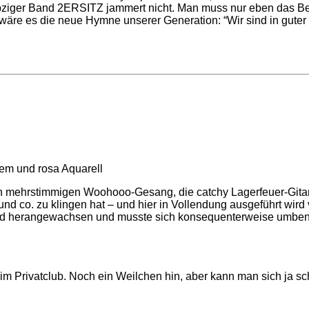
Leipziger Band 2ERSITZ jammert nicht. Man muss nur eben das B
ls wäre es die neue Hymne unserer Generation: “Wir sind in gut
n mehrstimmigen Woohooo-Gesang, die catchy Lagerfeuer-Gita
S und co. zu klingen hat – und hier in Vollendung ausgeführt w
d herangewachsen und musste sich konsequenterweise umbene
im Privatclub. Noch ein Weilchen hin, aber kann man sich ja sc