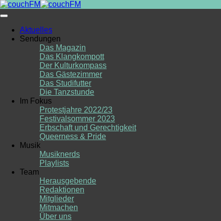
Skip
to
content
Aktuelles
Sendungen
Das Magazin
Das Klangkompott
Der Kulturkompass
Das Gästezimmer
Das Studifutter
Die Tanzstunde
Im Fokus
Protestjahre 2022/23
Festivalsommer 2023
Erbschaft und Gerechtigkeit
Queerness & Pride
Musik
Musiknerds
Playlists
Team
Herausgebende
Redaktionen
Mitglieder
Mitmachen
Über uns