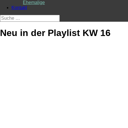
Ehemalige
Kontakt
Suche
nach:
Neu in der Playlist KW 16