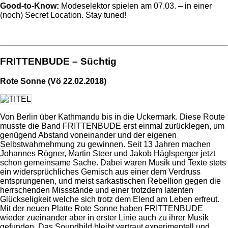
Good-to-Know:
Modeselektor spielen am 07.03. – in einer
(noch) Secret Location. Stay tuned!
FRITTENBUDE – Süchtig
Rote Sonne (Vö 22.02.2018)
Von Berlin über Kathmandu bis in die Uckermark. Diese Route
musste die Band FRITTENBUDE erst einmal zurücklegen, um
genügend Abstand voneinander und der eigenen
Selbstwahrnehmung zu gewinnen. Seit 13 Jahren machen
Johannes Rögner, Martin Steer und Jakob Häglsperger jetzt
schon gemeinsame Sache. Dabei waren Musik und Texte stets
ein widersprüchliches Gemisch aus einer dem Verdruss
entsprungenen, und meist sarkastischen Rebellion gegen die
herrschenden Missstände und einer trotzdem latenten
Glückseligkeit welche sich trotz dem Elend am Leben erfreut.
Mit der neuen Platte Rote Sonne haben FRITTENBUDE
wieder zueinander aber in erster Linie auch zu ihrer Musik
gefunden. Das Soundbild bleibt vertraut experimentell und