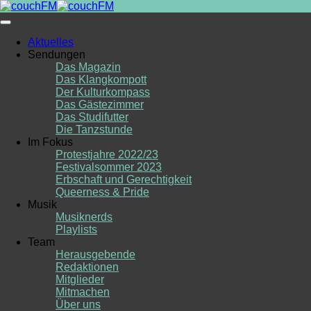
Skip
to
content
Aktuelles
Sendungen
Das Magazin
Das Klangkompott
Der Kulturkompass
Das Gästezimmer
Das Studifutter
Die Tanzstunde
Im Fokus
Protestjahre 2022/23
Festivalsommer 2023
Erbschaft und Gerechtigkeit
Queerness & Pride
Musik
Musiknerds
Playlists
Team
Herausgebende
Redaktionen
Mitglieder
Mitmachen
Über uns