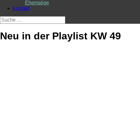
Ehemalige
Kontakt
Suche
nach:
Neu in der Playlist KW 49