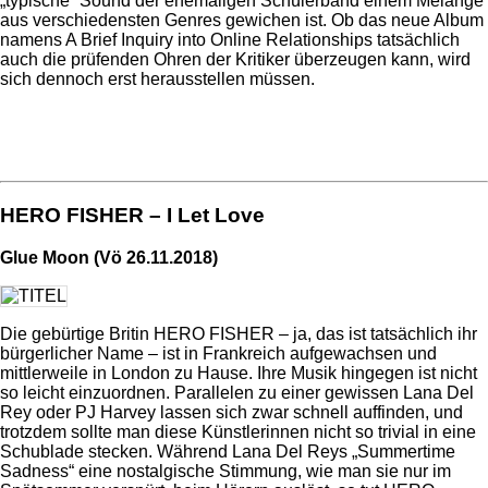
„typische“ Sound der ehemaligen Schülerband einem Melange
aus verschiedensten Genres gewichen ist. Ob das neue Album
namens A Brief Inquiry into Online Relationships tatsächlich
auch die prüfenden Ohren der Kritiker überzeugen kann, wird
sich dennoch erst herausstellen müssen.
HERO FISHER – I Let Love
Glue Moon (Vö 26.11.2018)
Die gebürtige Britin HERO FISHER – ja, das ist tatsächlich ihr
bürgerlicher Name – ist in Frankreich aufgewachsen und
mittlerweile in London zu Hause. Ihre Musik hingegen ist nicht
so leicht einzuordnen. Parallelen zu einer gewissen Lana Del
Rey oder PJ Harvey lassen sich zwar schnell auffinden, und
trotzdem sollte man diese Künstlerinnen nicht so trivial in eine
Schublade stecken. Während Lana Del Reys „Summertime
Sadness“ eine nostalgische Stimmung, wie man sie nur im