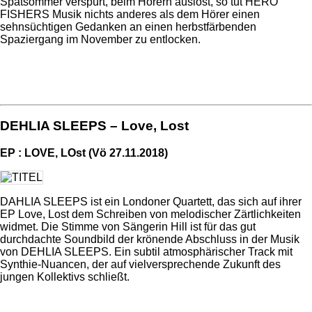
Spätsommer verspürt, beim Hörern auslöst, so tut HERO
FISHERS Musik nichts anderes als dem Hörer einen
sehnsüchtigen Gedanken an einen herbstfärbenden
Spaziergang im November zu entlocken.
DEHLIA SLEEPS – Love, Lost
EP : LOVE, LOst (Vö 27.11.2018)
DAHLIA SLEEPS ist ein Londoner Quartett, das sich auf ihrer
EP Love, Lost dem Schreiben von melodischer Zärtlichkeiten
widmet. Die Stimme von Sängerin Hill ist für das gut
durchdachte Soundbild der krönende Abschluss in der Musik
von DEHLIA SLEEPS. Ein subtil atmosphärischer Track mit
Synthie-Nuancen, der auf vielversprechende Zukunft des
jungen Kollektivs schließt.