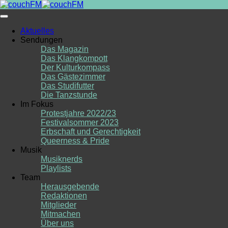
Skip
to
content
Aktuelles
Sendungen
Das Magazin
Das Klangkompott
Der Kulturkompass
Das Gästezimmer
Das Studifutter
Die Tanzstunde
Im Fokus
Protestjahre 2022/23
Festivalsommer 2023
Erbschaft und Gerechtigkeit
Queerness & Pride
Musik
Musiknerds
Playlists
Team
Herausgebende
Redaktionen
Mitglieder
Mitmachen
Über uns