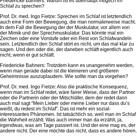
Friedericke Bahners: Warum ist es überhaupt möglich im
Schlaf zu sprechen?
Prof. Dr. med. Ingo Fietze: Sprechen im Schlaf ist letztendlich
auch eine Form der Bewegung, die man normalerweise macht.
In dem Fall die Bewegung der der Muskulatur, vor allem von
der Mimik und der Sprechmuskulatur. Das könnte mal ein
Zeichen oder eine Vorstufe oder ein Rest von Schlafwandeln
sein. Letztendlich den Schlaf stört es nicht, um das mal klar zu
sagen. Und den oder die, der daneben schläft eigentlich auch
nicht, wenn er gut schläft.
Friedericke Bahners: Trotzdem kann es unangenehm werden,
wenn man gerade dabei ist die kleineren und größeren
Geheimnisse auszuplaudern. Wie sollte man da vorgehen?
Prof. Dr. med. Ingo Fietze: Also die praktische Konsequenz,
wenn man im Schlaf redet, wäre fairer Weise, dass der Partner
oder die Partnerin oder der Mitschläfer, dem der redet dann
auch mal sagt “Mein Lieber oder meine Lieber nur dass du’s
weißt, du redest im Schlaf”. Das ist mehr ein sozial-
interessantes Phänomen. Ist tatsächlich so, weil man im Schlaf
die Wahrheit erzählt. Was auch immer man da erzählt, ja,
irgendwas, was am Tage passiert ist. Und der eine mag es, der
andere nicht. Der eine möchte das nicht, dass es andere hören.