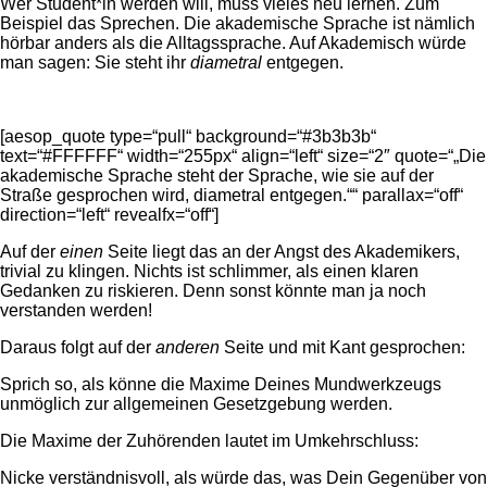
Wer Student*in werden will, muss vieles neu lernen. Zum
Beispiel das Sprechen. Die akademische Sprache ist nämlich
hörbar anders als die Alltagssprache. Auf Akademisch würde
man sagen: Sie steht ihr
diametral
entgegen.
[aesop_quote type=“pull“ background=“#3b3b3b“
text=“#FFFFFF“ width=“255px“ align=“left“ size=“2″ quote=“„Die
akademische Sprache steht der Sprache, wie sie auf der
Straße gesprochen wird, diametral entgegen.““ parallax=“off“
direction=“left“ revealfx=“off“]
Auf der
einen
Seite liegt das an der Angst des Akademikers,
trivial zu klingen. Nichts ist schlimmer, als einen klaren
Gedanken zu riskieren. Denn sonst könnte man ja noch
verstanden werden!
Daraus folgt auf der
anderen
Seite und mit Kant gesprochen:
Sprich so, als könne die Maxime Deines Mundwerkzeugs
unmöglich zur allgemeinen Gesetzgebung werden.
Die Maxime der Zuhörenden lautet im Umkehrschluss:
Nicke verständnisvoll, als würde das, was Dein Gegenüber von