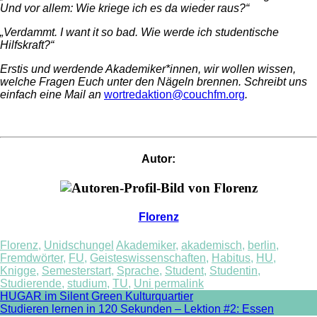
Und vor allem: Wie kriege ich es da wieder raus?“
„Verdammt. I want it so bad. Wie werde ich studentische
Hilfskraft?“
Erstis und werdende Akademiker*innen, wir wollen wissen,
welche Fragen Euch unter den Nägeln brennen. Schreibt uns
einfach eine Mail an
wortredaktion@couchfm.org
.
Autor:
Florenz
Florenz
,
Unidschungel
Akademiker
,
akademisch
,
berlin
,
Fremdwörter
,
FU
,
Geisteswissenschaften
,
Habitus
,
HU
,
Knigge
,
Semesterstart
,
Sprache
,
Student
,
Studentin
,
Studierende
,
studium
,
TU
,
Uni
permalink
Post
HUGAR im Silent Green Kulturquartier
Studieren lernen in 120 Sekunden – Lektion #2: Essen