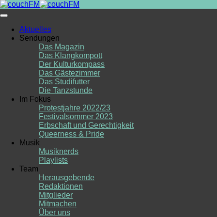
Skip
to
content
Aktuelles
Sendungen
Das Magazin
Das Klangkompott
Der Kulturkompass
Das Gästezimmer
Das Studifutter
Die Tanzstunde
Im Fokus
Protestjahre 2022/23
Festivalsommer 2023
Erbschaft und Gerechtigkeit
Queerness & Pride
Musik
Musiknerds
Playlists
Team
Herausgebende
Redaktionen
Mitglieder
Mitmachen
Über uns