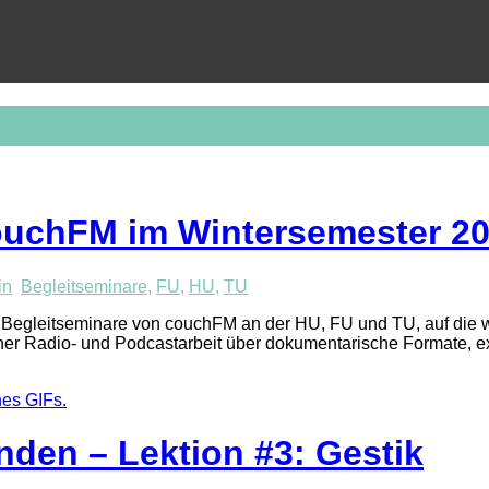
ouchFM im Wintersemester 20
in
Begleitseminare
,
FU
,
HU
,
TU
ue Begleitseminare von couchFM an der HU, FU und TU, auf di
ischer Radio- und Podcastarbeit über dokumentarische Formate, 
nden – Lektion #3: Gestik