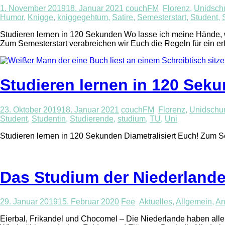
1. November 2019
18. Januar 2021
couchFM
Florenz
,
Unidsch
Humor
,
Knigge
,
kniggegehtum
,
Satire
,
Semesterstart
,
Student
,
Studieren lernen in 120 Sekunden Wo lasse ich meine Hände, w
Zum Semesterstart verabreichen wir Euch die Regeln für ein er
Studieren lernen in 120 Seku
23. Oktober 2019
18. Januar 2021
couchFM
Florenz
,
Unidschu
Student
,
Studentin
,
Studierende
,
studium
,
TU
,
Uni
Studieren lernen in 120 Sekunden Diametralisiert Euch! Zum Sem
Das Studium der Niederland
29. Januar 2019
15. Februar 2020
Fee
Aktuelles
,
Allgemein
,
An
Eierbal, Frikandel und Chocomel – Die Niederlande haben allerl