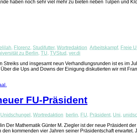
e haben noch sehr viel mehr zu bieten neben Tulpen und Klomp
elilah
,
Florenz
,
Studifutter
,
Wortredaktion
Arbeitskampf
,
Freie U
versität zu Berlin
,
TU
,
TVStud
,
ver.di
Streiks und insgesamt neun Verhandlungsrunden ist es im Juli 
Über die Ups and Downs der Einigung diskutierten wir mit Fra
neuer FU-Präsident
,
Unidschungel
,
Wortredaktion
berlin
,
FU
,
Präsident
,
Uni
,
unids
lin Der Mathematik Günter M. Ziegler ist der neue Präsident der 
 den kommenden vier Jahren seiner Präsidentschaft erwartet. 