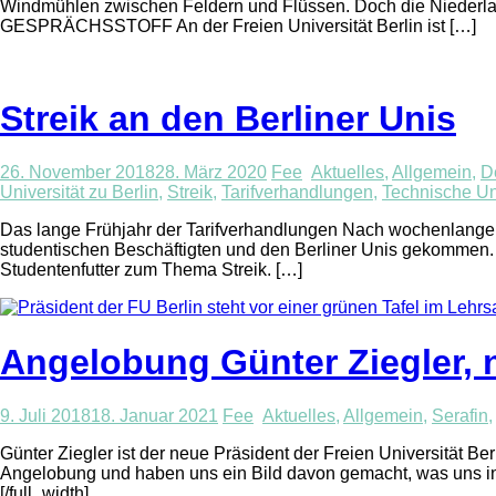
Windmühlen zwischen Feldern und Flüssen. Doch die Niederland
GESPRÄCHSSTOFF An der Freien Universität Berlin ist […]
Streik an den Berliner Unis
26. November 2018
28. März 2020
Fee
Aktuelles
,
Allgemein
,
D
Universität zu Berlin
,
Streik
,
Tarifverhandlungen
,
Technische Uni
Das lange Frühjahr der Tarifverhandlungen Nach wochenlangen 
studentischen Beschäftigten und den Berliner Unis gekommen. 
Studentenfutter zum Thema Streik. […]
Angelobung Günter Ziegler, 
9. Juli 2018
18. Januar 2021
Fee
Aktuelles
,
Allgemein
,
Serafin
Günter Ziegler ist der neue Präsident der Freien Universität Ber
Angelobung und haben uns ein Bild davon gemacht, was uns in
[/full_width]