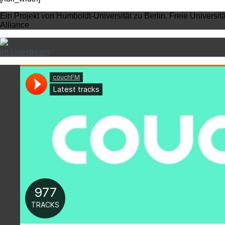
Ein Projekt von Humboldt-Universität zu Berlin, Freie Universit
Alliance
im Livestream