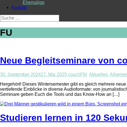
Ehemalige
Kontakt
Suche
nach:
FU
Neue Begleitseminare von c
30. September 2024
27. Mai 2025
couchFM
Aktuelles
,
Allgeme
Hergehört! Dieses Wintersemester gibt es gleich mehrere ne
vertiefende Einblicke in diverse Audioformate: von journalist
Seminare geben Euch die Tools und das Know-How an […]
Studieren lernen in 120 Seku