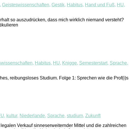
,
Geisteswissenschaften
,
Gestik
,
Habitus
,
Hand und Fuß
,
HU
,
rhalt so auszudrücken, dass mich wirklich niemand versteht?
tikulieren
swissenschaften
,
Habitus
,
HU
,
Knigge
,
Semesterstart
,
Sprache
,
hes, reibungsloses Studium. Folge 1: Sprechen wie die Prof(i)s
FU
,
kultur
,
Niederlande
,
Sprache
,
studium
,
Zukunft
 legalen Verkauf sinneserweiternder Mittel und die zahlreichen