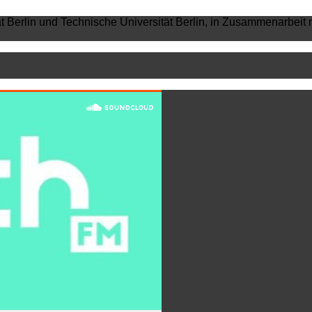
ät Berlin und Technische Universität Berlin, in Zusammenarbeit 