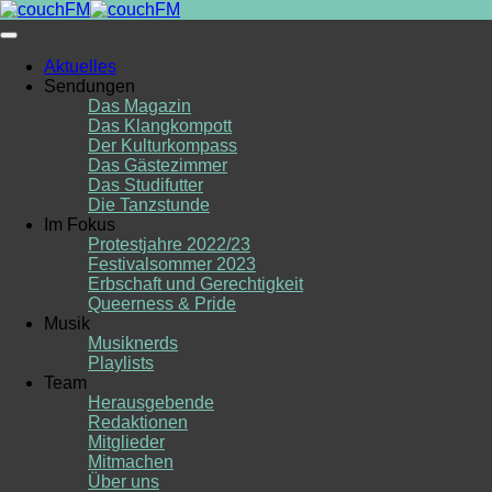
Skip
to
content
Aktuelles
Sendungen
Das Magazin
Das Klangkompott
Der Kulturkompass
Das Gästezimmer
Das Studifutter
Die Tanzstunde
Im Fokus
Protestjahre 2022/23
Festivalsommer 2023
Erbschaft und Gerechtigkeit
Queerness & Pride
Musik
Musiknerds
Playlists
Team
Herausgebende
Redaktionen
Mitglieder
Mitmachen
Über uns