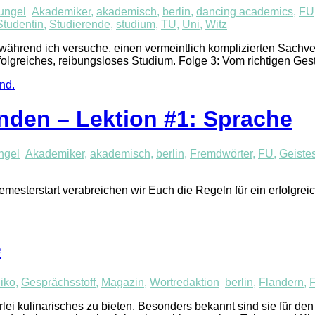
ungel
Akademiker
,
akademisch
,
berlin
,
dancing academics
,
FU
Studentin
,
Studierende
,
studium
,
TU
,
Uni
,
Witz
ährend ich versuche, einen vermeintlich komplizierten Sachve
folgreiches, reibungsloses Studium. Folge 3: Vom richtigen Ges
nden – Lektion #1: Sprache
ngel
Akademiker
,
akademisch
,
berlin
,
Fremdwörter
,
FU
,
Geiste
esterstart verabreichen wir Euch die Regeln für ein erfolgreic
e
iko
,
Gesprächsstoff
,
Magazin
,
Wortredaktion
berlin
,
Flandern
,
ei kulinarisches zu bieten. Besonders bekannt sind sie für den