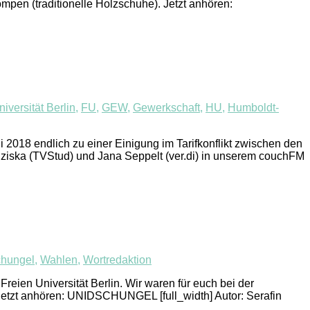
en (traditionelle Holzschuhe). Jetzt anhören:
niversität Berlin
,
FU
,
GEW
,
Gewerkschaft
,
HU
,
Humboldt-
2018 endlich zu einer Einigung im Tarifkonflikt zwischen den
nziska (TVStud) und Jana Seppelt (ver.di) in unserem couchFM
chungel
,
Wahlen
,
Wortredaktion
Freien Universität Berlin. Wir waren für euch bei der
Jetzt anhören: UNIDSCHUNGEL [full_width] Autor: Serafin