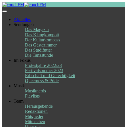
Skip
to
content
Aktuelles
Sendungen
Das Magazin
Das Klangkompott
Der Kulturkompass
Das Gästezimmer
Das Studifutter
Die Tanzstunde
Im Fokus
Protestjahre 2022/23
Festivalsommer 2023
Erbschaft und Gerechtigkeit
Queerness & Pride
Musik
Musiknerds
Playlists
Team
Herausgebende
Redaktionen
Mitglieder
Mitmachen
Über uns