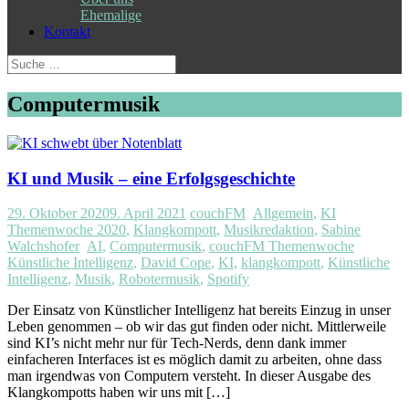
Ehemalige
Kontakt
Suche
nach:
Computermusik
KI und Musik – eine Erfolgsgeschichte
29. Oktober 2020
9. April 2021
couchFM
Allgemein
,
KI
Themenwoche 2020
,
Klangkompott
,
Musikredaktion
,
Sabine
Walchshofer
AI
,
Computermusik
,
couchFM Themenwoche
Künstliche Intelligenz
,
David Cope
,
KI
,
klangkompott
,
Künstliche
Intelligenz
,
Musik
,
Robotermusik
,
Spotify
Der Einsatz von Künstlicher Intelligenz hat bereits Einzug in unser
Leben genommen – ob wir das gut finden oder nicht. Mittlerweile
sind KI’s nicht mehr nur für Tech-Nerds, denn dank immer
einfacheren Interfaces ist es möglich damit zu arbeiten, ohne dass
man irgendwas von Computern versteht. In dieser Ausgabe des
Klangkompotts haben wir uns mit […]