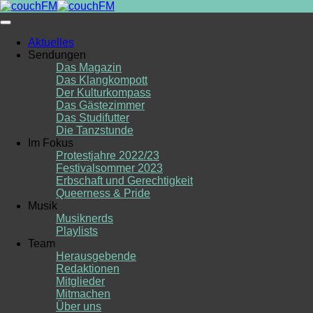
Skip
to
content
Aktuelles
Sendungen
Das Magazin
Das Klangkompott
Der Kulturkompass
Das Gästezimmer
Das Studifutter
Die Tanzstunde
Im Fokus
Protestjahre 2022/23
Festivalsommer 2023
Erbschaft und Gerechtigkeit
Queerness & Pride
Musik
Musiknerds
Playlists
Team
Herausgebende
Redaktionen
Mitglieder
Mitmachen
Über uns