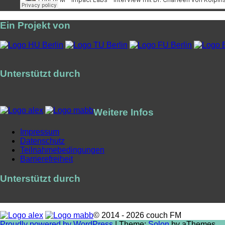
Ein Projekt von
Unterstützt durch
Weitere Infos
Impressum
Datenschutz
Teilnahmebedingungen
Barrierefreiheit
Unterstützt durch
© 2014 - 2026 couch FM
Proudly powered by WordPress
|
Theme:
Solon
by aThemes