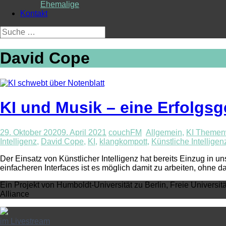
Ehemalige
Kontakt
Suche
nach:
David Cope
KI und Musik – eine Erfolgs
29. Oktober 2020
9. April 2021
couchFM
Allgemein
,
KI Themen
Intelligenz
,
David Cope
,
KI
,
klangkompott
,
Künstliche Intelligen
Der Einsatz von Künstlicher Intelligenz hat bereits Einzug in u
einfacheren Interfaces ist es möglich damit zu arbeiten, ohne
Ein Projekt von Humboldt-Universität zu Berlin, Freie Universit
Alliance
im Livestream