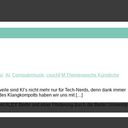
er
AI
,
Computermusik
,
couchFM Themenwoche Künstliche
weile sind KI’s nicht mehr nur für Tech-Nerds, denn dank immer
 des Klangkompotts haben wir uns mit […]
mit ALEX Berlin und einer Förderung durch die Berlin University