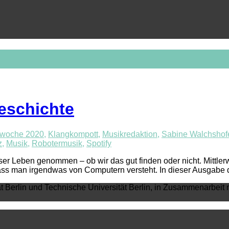
geschichte
woche 2020
,
Klangkompott
,
Musikredaktion
,
Sabine Walchshof
z
,
Musik
,
Robotermusik
,
Spotify
nser Leben genommen – ob wir das gut finden oder nicht. Mittler
 dass man irgendwas von Computern versteht. In dieser Ausgabe
ät Berlin und Technische Universität Berlin, in Zusammenarbeit 