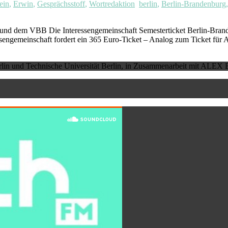
ein
,
Erwin
,
Gesprächsstoff
,
Wortredaktion
berlin
,
Berlin-Brandenburg
en und dem VBB Die Interessengemeinschaft Semesterticket Berlin-Bra
ssengemeinschaft fordert ein 365 Euro-Ticket – Analog zum Ticket für
erlin und Technische Universität Berlin, in Zusammenarbeit mit ALEX B