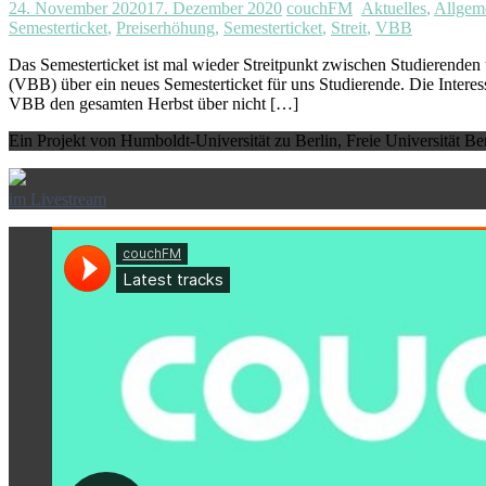
24. November 2020
17. Dezember 2020
couchFM
Aktuelles
,
Allgem
Semesterticket
,
Preiserhöhung
,
Semesterticket
,
Streit
,
VBB
Das Semesterticket ist mal wieder Streitpunkt zwischen Studierend
(VBB) über ein neues Semesterticket für uns Studierende. Die Intere
VBB den gesamten Herbst über nicht […]
Ein Projekt von Humboldt-Universität zu Berlin, Freie Universität B
im Livestream