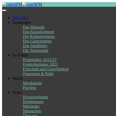
Skip
to
content
Aktuelles
Sendungen
Das Magazin
Das Klangkompott
Der Kulturkompass
Das Gästezimmer
Das Studifutter
Die Tanzstunde
Im Fokus
Protestjahre 2022/23
Festivalsommer 2023
Erbschaft und Gerechtigkeit
Queerness & Pride
Musik
Musiknerds
Playlists
Team
Herausgebende
Redaktionen
Mitglieder
Mitmachen
Über uns