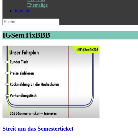
Ehemalige
Kontakt
Suche
nach:
IGSemTixBBB
Streit um das Semesterticket