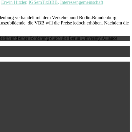
,
Erwin Hitzler
,
IGSemTixBBB
,
Interessengemeinschaft
ndenburg verhandelt mit dem Verkehrsbund Berlin-Brandenburg
 Auszubildende, die VBB will die Preise jedoch erhöhen. Nachdem die
erlin und einer Förderung durch die Berlin University Alliance