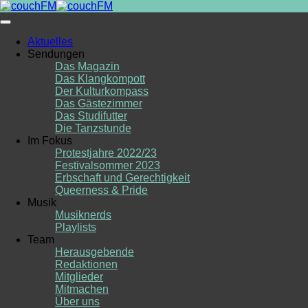
Skip
to
content
Aktuelles
Sendungen
Das Magazin
Das Klangkompott
Der Kulturkompass
Das Gästezimmer
Das Studifutter
Die Tanzstunde
Im Fokus
Protestjahre 2022/23
Festivalsommer 2023
Erbschaft und Gerechtigkeit
Queerness & Pride
Musik
Musiknerds
Playlists
Team
Herausgebende
Redaktionen
Mitglieder
Mitmachen
Über uns