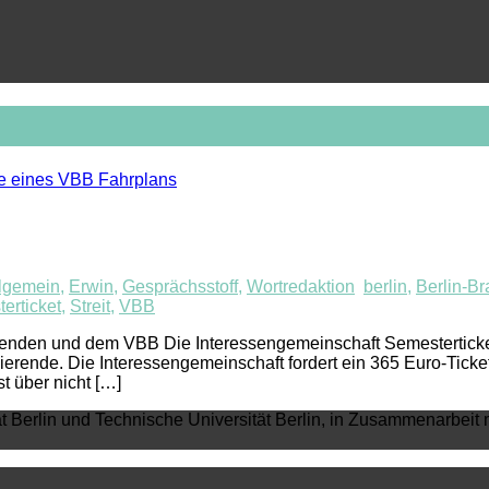
lgemein
,
Erwin
,
Gesprächsstoff
,
Wortredaktion
berlin
,
Berlin-B
erticket
,
Streit
,
VBB
erenden und dem VBB Die Interessengemeinschaft Semesterticke
erende. Die Interessengemeinschaft fordert ein 365 Euro-Ticket
 über nicht […]
ät Berlin und Technische Universität Berlin, in Zusammenarbeit 