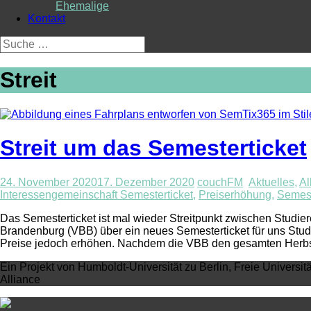
Ehemalige
Kontakt
Suche
nach:
Streit
Streit um das Semesterticket
24. November 2020
17. Dezember 2020
couchFM
Aktuelles
,
Al
Interessengemeinschaft Semesterticket
,
Preiserhöhung
,
Semest
Das Semesterticket ist mal wieder Streitpunkt zwischen Studi
Brandenburg (VBB) über ein neues Semesterticket für uns Studi
Preise jedoch erhöhen. Nachdem die VBB den gesamten Herbst
Ein Projekt von Humboldt-Universität zu Berlin, Freie Universit
Alliance