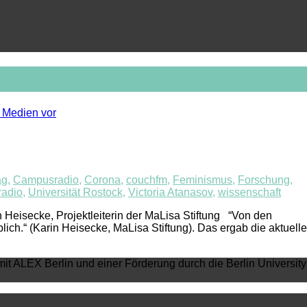
ag
,
Campusradio
,
Corona
,
couchfm
,
Feminismus
,
Forschung
,
radio
,
Universität Rostock
,
Victoria Atanasov
,
wissenschaft
 Heisecke, Projektleiterin der MaLisa Stiftung “Von den
ch.“ (Karin Heisecke, MaLisa Stiftung). Das ergab die aktuelle
mit ALEX Berlin und einer Förderung durch die Berlin University