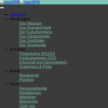
Skip
to
content
Aktuelles
Sendungen
Das Magazin
Das Klangkompott
Der Kulturkompass
Das Gästezimmer
Das Studifutter
Die Tanzstunde
Im Fokus
Protestjahre 2022/23
Festivalsommer 2023
Erbschaft und Gerechtigkeit
Queerness & Pride
Musik
Musiknerds
Playlists
Team
Herausgebende
Redaktionen
Mitglieder
Mitmachen
Über uns