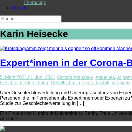
Ehemalige
Kontakt
Suche
nach:
Karin Heisecke
Expert*innen in der Corona-B
5. März 2021
21. Juni 2021
Victoria Atanasov
Aktuelles
,
Allgem
Geschlechterforschung
,
Gesellschaft
,
gesprächsstoff
,
interview
Über Geschlechterverteilung und Unterrepräsentanz von Expert*i
Personen, die im Fernsehen als Expertinnen oder Experten zu Wo
Studie zur Geschlechterverteilung in […]
Ein Projekt von Humboldt-Universität zu Berlin, Freie Universit
Alliance