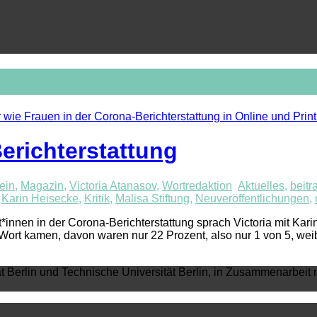
erichterstattung
ein
,
Magazin
,
Victoria Atanasov
,
Wortredaktion
Aktuelles
,
beitr
,
Karin Heisecke
,
Kritik
,
Malisa Stiftung
,
Neuveröffentlichungen
,
nnen in der Corona-Berichterstattung sprach Victoria mit Karin
rt kamen, davon waren nur 22 Prozent, also nur 1 von 5, weibli
ät Berlin und Technische Universität Berlin, in Zusammenarbeit 