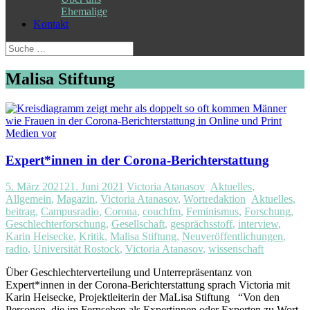
Ehemalige
Kontakt
Suche
nach:
Malisa Stiftung
Expert*innen in der Corona-Berichterstattung
5. März 2021
21. Juni 2021
Victoria Atanasov
Aktuelles
,
Allgemein
,
Magazin
,
Victoria Atanasov
,
Wortredaktion
Aktuelles
,
beitrag
,
Campusradio
,
Corona
,
couchfm
,
Feminismus
,
Forschung
,
Geschlechterforschung
,
Gesellschaft
,
gesprächsstoff
,
interview
,
Karin Heisecke
,
Kritik
,
Malisa Stiftung
,
Neuveröffentlichungen
,
radio
,
Universität Rostock
,
Victoria Atanasov
,
wissenschaft
Über Geschlechterverteilung und Unterrepräsentanz von
Expert*innen in der Corona-Berichterstattung sprach Victoria mit
Karin Heisecke, Projektleiterin der MaLisa Stiftung “Von den
Personen, die im Fernsehen als Expertinnen oder Experten zu Wort