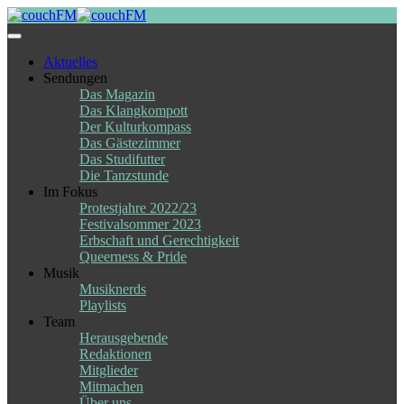
Skip
to
content
Aktuelles
Sendungen
Das Magazin
Das Klangkompott
Der Kulturkompass
Das Gästezimmer
Das Studifutter
Die Tanzstunde
Im Fokus
Protestjahre 2022/23
Festivalsommer 2023
Erbschaft und Gerechtigkeit
Queerness & Pride
Musik
Musiknerds
Playlists
Team
Herausgebende
Redaktionen
Mitglieder
Mitmachen
Über uns