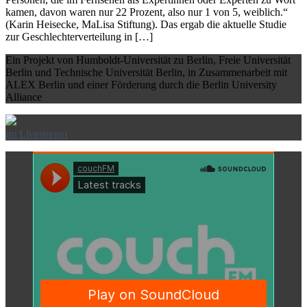
kamen, davon waren nur 22 Prozent, also nur 1 von 5, weiblich.“
(Karin Heisecke, MaLisa Stiftung). Das ergab die aktuelle Studie
zur Geschlechterverteilung in […]
Ein Projekt von Humboldt-Universität zu Berlin, Freie Universität
Berlin und Technische Universität Berlin, in Zusammenarbeit mit
ALEX Berlin und einer Förderung durch die Berlin University
Alliance
im Livestream