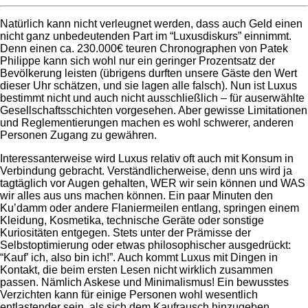
Natürlich kann nicht verleugnet werden, dass auch Geld einen
nicht ganz unbedeutenden Part im “Luxusdiskurs” einnimmt.
Denn einen ca. 230.000€ teuren Chronographen von Patek
Philippe kann sich wohl nur ein geringer Prozentsatz der
Bevölkerung leisten (übrigens durften unsere Gäste den Wert
dieser Uhr schätzen, und sie lagen alle falsch). Nun ist Luxus
bestimmt nicht und auch nicht ausschließlich – für auserwählte
Gesellschaftsschichten vorgesehen. Aber gewisse Limitationen
und Reglementierungen machen es wohl schwerer, anderen
Personen Zugang zu gewähren.
Interessanterweise wird Luxus relativ oft auch mit Konsum in
Verbindung gebracht. Verständlicherweise, denn uns wird ja
tagtäglich vor Augen gehalten, WER wir sein können und WAS
wir alles aus uns machen können. Ein paar Minuten den
Ku’damm oder andere Flaniermeilen entlang, springen einem
Kleidung, Kosmetika, technische Geräte oder sonstige
Kuriositäten entgegen. Stets unter der Prämisse der
Selbstoptimierung oder etwas philosophischer ausgedrückt:
“Kauf’ ich, also bin ich!”. Auch kommt Luxus mit Dingen in
Kontakt, die beim ersten Lesen nicht wirklich zusammen
passen. Nämlich Askese und Minimalismus! Ein bewusstes
Verzichten kann für einige Personen wohl wesentlich
entlastender sein, als sich dem Kaufrausch hinzugeben.