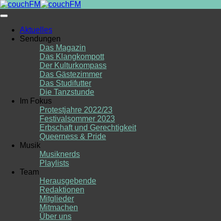
Skip
to
content
Aktuelles
Sendungen
Das Magazin
Das Klangkompott
Der Kulturkompass
Das Gästezimmer
Das Studifutter
Die Tanzstunde
Im Fokus
Protestjahre 2022/23
Festivalsommer 2023
Erbschaft und Gerechtigkeit
Queerness & Pride
Musik
Musiknerds
Playlists
Team
Herausgebende
Redaktionen
Mitglieder
Mitmachen
Über uns