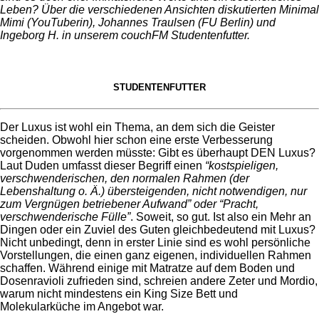
Leben? Über die verschiedenen Ansichten diskutierten Minimal
Mimi (YouTuberin), Johannes Traulsen (FU Berlin) und
Ingeborg H. in unserem couchFM Studentenfutter.
STUDENTENFUTTER
Der Luxus ist wohl ein Thema, an dem sich die Geister
scheiden. Obwohl hier schon eine erste Verbesserung
vorgenommen werden müsste: Gibt es überhaupt DEN Luxus?
Laut Duden umfasst dieser Begriff einen
“kostspieligen,
verschwenderischen, den normalen Rahmen (der
Lebenshaltung o. Ä.) übersteigenden, nicht notwendigen, nur
zum Vergnügen betriebener Aufwand” oder “Pracht,
verschwenderische Fülle”
. Soweit, so gut. Ist also ein Mehr an
Dingen oder ein Zuviel des Guten gleichbedeutend mit Luxus?
Nicht unbedingt, denn in erster Linie sind es wohl persönliche
Vorstellungen, die einen ganz eigenen, individuellen Rahmen
schaffen. Während einige mit Matratze auf dem Boden und
Dosenravioli zufrieden sind, schreien andere Zeter und Mordio,
warum nicht mindestens ein King Size Bett und
Molekularküche im Angebot war.