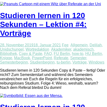
Studieren lernen in 120
Sekunden – Lektion #4:
Vorträge
28. November 2019
18. Januar 2021
Fee
Allgemein
,
Delilah
,
Unidschungel
,
Wortredaktion
Akademiker
,
akademisch
,
Bibliothek
,
Copy & Paste
,
FAQ
,
FU Berlin
,
how-to
,
HU Berlin
,
Knigge
,
MacBook
,
PowerPoint
,
Referate
,
Semester
,
Semesterbeginn
,
Studienbeginn
,
tu-berlin
,
Vorträge
,
Windows
Studieren lernen in 120 Sekunden Copy & Paste – fertig! Oder
nicht? Zum Semesterstart und während des Semesters
verabreichen wir Euch die Regeln für ein erfolgreiches,
reibungsloses Studium. Folge 4: Wieso, weshalb, warum?
Nach dem Referat bleibst Du dumm!