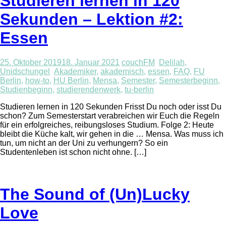
Studieren lernen in 120
Sekunden – Lektion #2:
Essen
25. Oktober 2019
18. Januar 2021
couchFM
Delilah
,
Unidschungel
Akademiker
,
akademisch
,
essen
,
FAQ
,
FU
Berlin
,
how-to
,
HU Berlin
,
Mensa
,
Semester
,
Semesterbeginn
,
Studienbeginn
,
studierendenwerk
,
tu-berlin
Studieren lernen in 120 Sekunden Frisst Du noch oder isst Du
schon? Zum Semesterstart verabreichen wir Euch die Regeln
für ein erfolgreiches, reibungsloses Studium. Folge 2: Heute
bleibt die Küche kalt, wir gehen in die … Mensa. Was muss ich
tun, um nicht an der Uni zu verhungern? So ein
Studentenleben ist schon nicht ohne. […]
The Sound of (Un)Lucky
Love