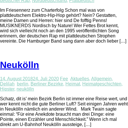
deutscher Rap
,
Norddeutschland
,
Plattdeutsch
Im Friesennerz zum Charterfolg Schon mal was von
plattdeutschem Elektro-Hip-Hop gehört? Nein? Gestatten,
meine Damen und Herren: hier sind De fofftig Penns!
MUSIKNERDS Nordisch by Nature! Wer Fettes Brot kennt,
wird sich vielleicht noch an den 1995 veröffentlichten Song
erinnern, der deutschen Rap mit plattdeutschen Strophen
vereinte. Die Hamburger Band sang dann aber doch lieber […]
Neukölln
14. August 2018
24. Juli 2020
Fee
Aktuelles
,
Allgemein
,
Delilah
berlin
,
Berliner Bezirke
,
Heimat
,
Heimatgeschichten
,
Hipster
,
neukölln
Schatz, dit is’ mein Bezirk Berlin ist immer eine Reise wert, und
wer kennt nicht die gute Berliner Luft? Seit einigen Jahren weht
in Neukölln nämlich ein anderer Wind. Mark Twain sagte
einmal: “Für eine Anekdote braucht man drei Dinge: eine
Pointe, einen Erzähler und Menschlichkeit.” Wenn ich mal
direkt am U-Bahnhof Neukölln aussteige, […]