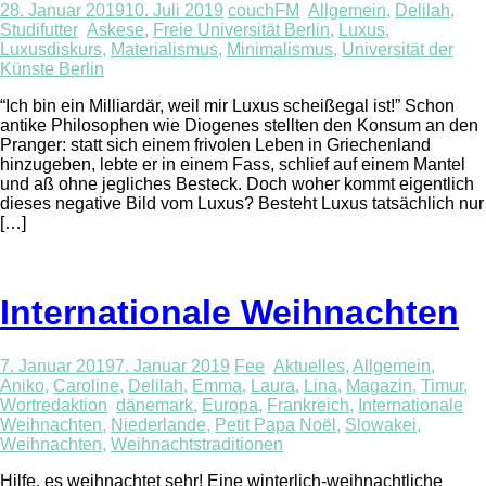
28. Januar 2019
10. Juli 2019
couchFM
Allgemein
,
Delilah
,
Studifutter
Askese
,
Freie Universität Berlin
,
Luxus
,
Luxusdiskurs
,
Materialismus
,
Minimalismus
,
Universität der
Künste Berlin
“Ich bin ein Milliardär, weil mir Luxus scheißegal ist!” Schon
antike Philosophen wie Diogenes stellten den Konsum an den
Pranger: statt sich einem frivolen Leben in Griechenland
hinzugeben, lebte er in einem Fass, schlief auf einem Mantel
und aß ohne jegliches Besteck. Doch woher kommt eigentlich
dieses negative Bild vom Luxus? Besteht Luxus tatsächlich nur
[…]
Internationale Weihnachten
7. Januar 2019
7. Januar 2019
Fee
Aktuelles
,
Allgemein
,
Aniko
,
Caroline
,
Delilah
,
Emma
,
Laura
,
Lina
,
Magazin
,
Timur
,
Wortredaktion
dänemark
,
Europa
,
Frankreich
,
Internationale
Weihnachten
,
Niederlande
,
Petit Papa Noël
,
Slowakei
,
Weihnachten
,
Weihnachtstraditionen
Hilfe, es weihnachtet sehr! Eine winterlich-weihnachtliche