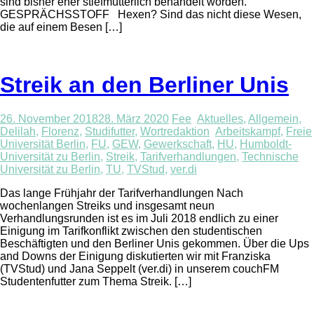
sind bisher eher stiefmütterlich behandelt worden.
GESPRÄCHSSTOFF Hexen? Sind das nicht diese Wesen,
die auf einem Besen […]
Streik an den Berliner Unis
26. November 2018
28. März 2020
Fee
Aktuelles
,
Allgemein
,
Delilah
,
Florenz
,
Studifutter
,
Wortredaktion
Arbeitskampf
,
Freie
Universität Berlin
,
FU
,
GEW
,
Gewerkschaft
,
HU
,
Humboldt-
Universität zu Berlin
,
Streik
,
Tarifverhandlungen
,
Technische
Universität zu Berlin
,
TU
,
TVStud
,
ver.di
Das lange Frühjahr der Tarifverhandlungen Nach
wochenlangen Streiks und insgesamt neun
Verhandlungsrunden ist es im Juli 2018 endlich zu einer
Einigung im Tarifkonflikt zwischen den studentischen
Beschäftigten und den Berliner Unis gekommen. Über die Ups
and Downs der Einigung diskutierten wir mit Franziska
(TVStud) und Jana Seppelt (ver.di) in unserem couchFM
Studentenfutter zum Thema Streik. […]