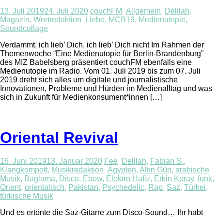
13. Juli 2019
24. Juli 2020
couchFM
Allgemein
,
Delilah
,
Magazin
,
Wortredaktion
Liebe
,
MCB19
,
Medienutopie
,
Soundcollage
Verdammt, ich lieb’ Dich, ich lieb’ Dich nicht Im Rahmen der
Themenwoche “Eine Medienutopie für Berlin-Brandenburg”
des MIZ Babelsberg präsentiert couchFM ebenfalls eine
Medienutopie im Radio. Vom 01. Juli 2019 bis zum 07. Juli
2019 dreht sich alles um digitale und journalistische
Innovationen, Probleme und Hürden im Medienalltag und was
sich in Zukunft für Medienkonsument*innen […]
Oriental Revival
16. Juni 2019
13. Januar 2020
Fee
Delilah
,
Fabian S.
,
Klangkompott
,
Musikredaktion
Ägypten
,
Altın Gün
,
arabische
Musik
,
Baglama
,
Disco
,
Ebow
,
Elektro Hafiz
,
Erkin Koray
,
funk
,
Orient
,
orientalisch
,
Pakistan
,
Psychedelic
,
Rap
,
Saz
,
Türkei
,
türkische Musik
Und es ertönte die Saz-Gitarre zum Disco-Sound… Ihr habt