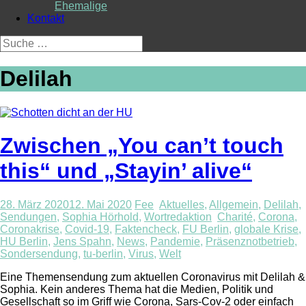
Ehemalige
Kontakt
Suche
nach:
Delilah
Zwischen „You can’t touch
this“ und „Stayin’ alive“
28. März 2020
12. Mai 2020
Fee
Aktuelles
,
Allgemein
,
Delilah
,
Sendungen
,
Sophia Hörhold
,
Wortredaktion
Charité
,
Corona
,
Coronakrise
,
Covid-19
,
Faktencheck
,
FU Berlin
,
globale Krise
,
HU Berlin
,
Jens Spahn
,
News
,
Pandemie
,
Präsenznotbetrieb
,
Sondersendung
,
tu-berlin
,
Virus
,
Welt
Eine Themensendung zum aktuellen Coronavirus mit Delilah &
Sophia. Kein anderes Thema hat die Medien, Politik und
Gesellschaft so im Griff wie Corona, Sars-Cov-2 oder einfach