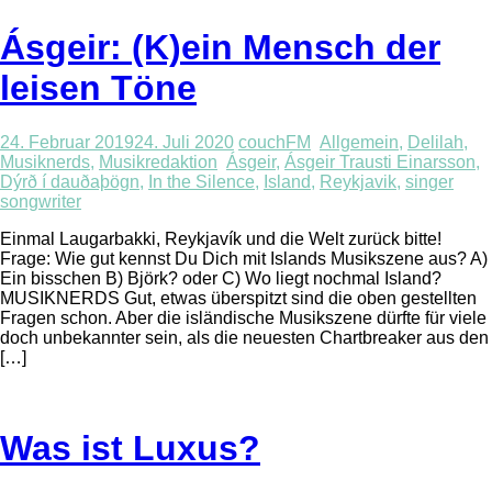
Ásgeir: (K)ein Mensch der
leisen Töne
24. Februar 2019
24. Juli 2020
couchFM
Allgemein
,
Delilah
,
Musiknerds
,
Musikredaktion
Ásgeir
,
Ásgeir Trausti Einarsson
,
Dýrð í dauðaþögn
,
In the Silence
,
Island
,
Reykjavik
,
singer
songwriter
Einmal Laugarbakki, Reykjavík und die Welt zurück bitte!
Frage: Wie gut kennst Du Dich mit Islands Musikszene aus? A)
Ein bisschen B) Björk? oder C) Wo liegt nochmal Island?
MUSIKNERDS Gut, etwas überspitzt sind die oben gestellten
Fragen schon. Aber die isländische Musikszene dürfte für viele
doch unbekannter sein, als die neuesten Chartbreaker aus den
[…]
Was ist Luxus?