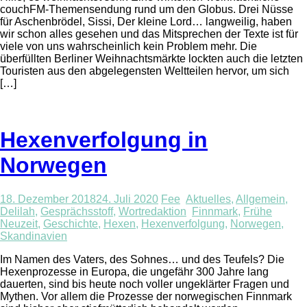
couchFM-Themensendung rund um den Globus. Drei Nüsse
für Aschenbrödel, Sissi, Der kleine Lord… langweilig, haben
wir schon alles gesehen und das Mitsprechen der Texte ist für
viele von uns wahrscheinlich kein Problem mehr. Die
überfüllten Berliner Weihnachtsmärkte lockten auch die letzten
Touristen aus den abgelegensten Weltteilen hervor, um sich
[…]
Hexenverfolgung in
Norwegen
18. Dezember 2018
24. Juli 2020
Fee
Aktuelles
,
Allgemein
,
Delilah
,
Gesprächsstoff
,
Wortredaktion
Finnmark
,
Frühe
Neuzeit
,
Geschichte
,
Hexen
,
Hexenverfolgung
,
Norwegen
,
Skandinavien
Im Namen des Vaters, des Sohnes… und des Teufels? Die
Hexenprozesse in Europa, die ungefähr 300 Jahre lang
dauerten, sind bis heute noch voller ungeklärter Fragen und
Mythen. Vor allem die Prozesse der norwegischen Finnmark