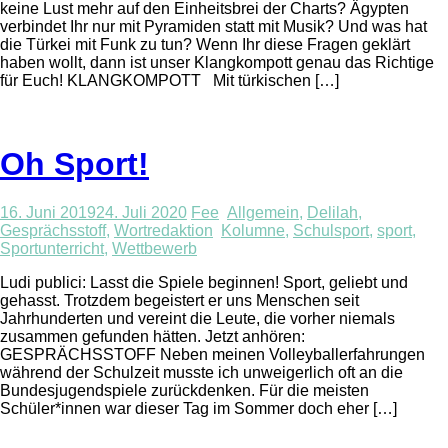
keine Lust mehr auf den Einheitsbrei der Charts? Ägypten
verbindet Ihr nur mit Pyramiden statt mit Musik? Und was hat
die Türkei mit Funk zu tun? Wenn Ihr diese Fragen geklärt
haben wollt, dann ist unser Klangkompott genau das Richtige
für Euch! KLANGKOMPOTT Mit türkischen […]
Oh Sport!
16. Juni 2019
24. Juli 2020
Fee
Allgemein
,
Delilah
,
Gesprächsstoff
,
Wortredaktion
Kolumne
,
Schulsport
,
sport
,
Sportunterricht
,
Wettbewerb
Ludi publici: Lasst die Spiele beginnen! Sport, geliebt und
gehasst. Trotzdem begeistert er uns Menschen seit
Jahrhunderten und vereint die Leute, die vorher niemals
zusammen gefunden hätten. Jetzt anhören:
GESPRÄCHSSTOFF Neben meinen Volleyballerfahrungen
während der Schulzeit musste ich unweigerlich oft an die
Bundesjugendspiele zurückdenken. Für die meisten
Schüler*innen war dieser Tag im Sommer doch eher […]