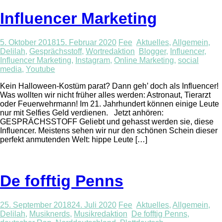
Influencer Marketing
5. Oktober 2018
15. Februar 2020
Fee
Aktuelles
,
Allgemein
,
Delilah
,
Gesprächsstoff
,
Wortredaktion
Blogger
,
Influencer
,
Influencer Marketing
,
Instagram
,
Online Marketing
,
social
media
,
Youtube
Kein Halloween-Kostüm parat? Dann geh’ doch als Influencer!
Was wollten wir nicht früher alles werden: Astronaut, Tierarzt
oder Feuerwehrmann! Im 21. Jahrhundert können einige Leute
nur mit Selfies Geld verdienen. Jetzt anhören:
GESPRÄCHSSTOFF Geliebt und gehasst werden sie, diese
Influencer. Meistens sehen wir nur den schönen Schein dieser
perfekt anmutenden Welt: hippe Leute […]
De fofftig Penns
25. September 2018
24. Juli 2020
Fee
Aktuelles
,
Allgemein
,
Delilah
,
Musiknerds
,
Musikredaktion
De fofftig Penns
,