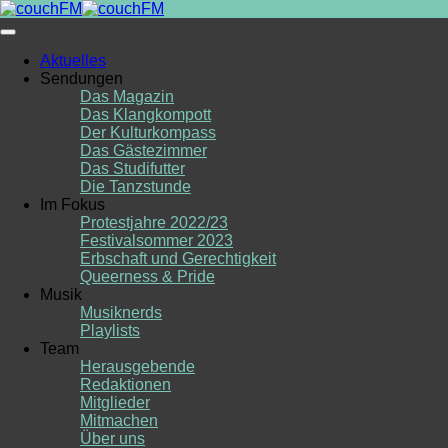
Skip
to
content
Aktuelles
Sendungen
Das Magazin
Das Klangkompott
Der Kulturkompass
Das Gästezimmer
Das Studifutter
Die Tanzstunde
Im Fokus
Protestjahre 2022/23
Festivalsommer 2023
Erbschaft und Gerechtigkeit
Queerness & Pride
Musik
Musiknerds
Playlists
Team
Herausgebende
Redaktionen
Mitglieder
Mitmachen
Über uns