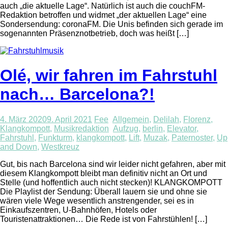
auch „die aktuelle Lage“. Natürlich ist auch die couchFM-
Redaktion betroffen und widmet „der aktuellen Lage“ eine
Sondersendung: coronaFM. Die Unis befinden sich gerade im
sogenannten Präsenznotbetrieb, doch was heißt […]
Olé, wir fahren im Fahrstuhl
nach… Barcelona?!
4. März 2020
9. April 2021
Fee
Allgemein
,
Delilah
,
Florenz
,
Klangkompott
,
Musikredaktion
Aufzug
,
berlin
,
Elevator
,
Fahrstuhl
,
Funkturm
,
klangkompott
,
Lift
,
Muzak
,
Paternoster
,
Up
and Down
,
Westkreuz
Gut, bis nach Barcelona sind wir leider nicht gefahren, aber mit
diesem Klangkompott bleibt man definitiv nicht an Ort und
Stelle (und hoffentlich auch nicht stecken)! KLANGKOMPOTT
Die Playlist der Sendung: Überall lauern sie und ohne sie
wären viele Wege wesentlich anstrengender, sei es in
Einkaufszentren, U-Bahnhöfen, Hotels oder
Touristenattraktionen… Die Rede ist von Fahrstühlen! […]