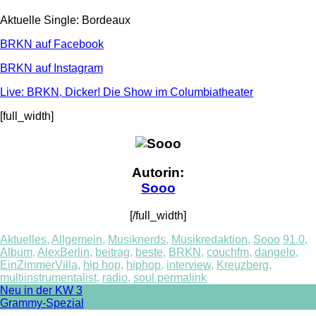
Aktuelle Single: Bordeaux
BRKN auf Facebook
BRKN auf Instagram
Live: BRKN, Dicker! Die Show im Columbiatheater
[full_width]
Autorin:
Sooo
[/full_width]
Aktuelles
,
Allgemein
,
Musiknerds
,
Musikredaktion
,
Sooo
91.0
,
Album
,
AlexBerlin
,
beitrag
,
beste
,
BRKN
,
couchfm
,
dangelo
,
EinZimmerVilla
,
hip hop
,
hiphop
,
interview
,
Kreuzberg
,
multiinstrumentalist
,
radio
,
soul
permalink
Post
Neu in der KW 3
Grammy-Spezial