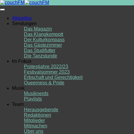
Skip
to
content
Aktuelles
Sendungen
Das Magazin
Das Klangkompott
Der Kulturkompass
Das Gästezimmer
Das Studifutter
Die Tanzstunde
Im Fokus
Protestjahre 2022/23
Festivalsommer 2023
Erbschaft und Gerechtigkeit
Queerness & Pride
Musik
Musiknerds
Playlists
Team
Herausgebende
Redaktionen
Mitglieder
Mitmachen
Über uns