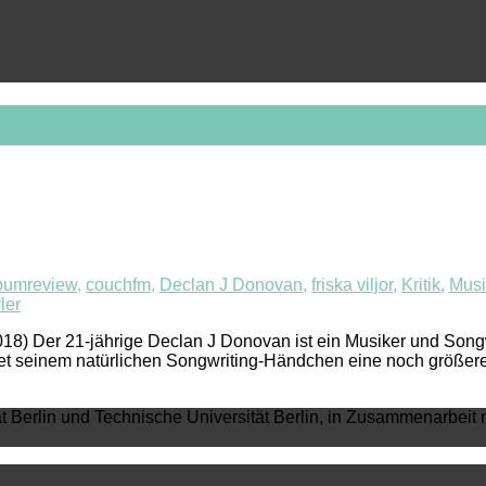
bumreview
,
couchfm
,
Declan J Donovan
,
friska viljor
,
Kritik
,
Musi
ler
er 21-jährige Declan J Donovan ist ein Musiker und Songwri
ffnet seinem natürlichen Songwriting-Händchen eine noch größer
ät Berlin und Technische Universität Berlin, in Zusammenarbeit 