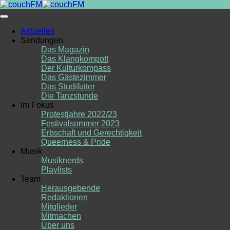
Skip
to
content
Aktuelles
Sendungen
Das Magazin
Das Klangkompott
Der Kulturkompass
Das Gästezimmer
Das Studifutter
Die Tanzstunde
Im Fokus
Protestjahre 2022/23
Festivalsommer 2023
Erbschaft und Gerechtigkeit
Queerness & Pride
Musik
Musiknerds
Playlists
Team
Herausgebende
Redaktionen
Mitglieder
Mitmachen
Über uns