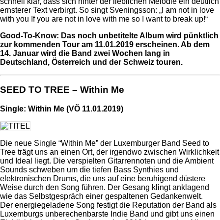
schnell klar, dass sich hinter der lieblichen Melodie ein deutlich
ernsterer Text verbirgt. So singt Sveningsson: „I am not in love
with you If you are not in love with me so I want to break up!“
Good-To-Know: Das noch unbetitelte Album wird pünktlich
zur kommenden Tour am 11.01.2019 erscheinen. Ab dem
14. Januar wird die Band zwei Wochen lang in
Deutschland, Österreich und der Schweiz touren.
SEED TO TREE – Within Me
Single: Within Me (VÖ 11.01.2019)
Die neue Single “Within Me” der Luxemburger Band Seed to
Tree trägt uns an einen Ort, der irgendwo zwischen Wirklichkeit
und Ideal liegt. Die verspielten Gitarrennoten und die Ambient
Sounds schweben um die tiefen Bass Synthies und
elektronischen Drums, die uns auf eine beruhigend düstere
Weise durch den Song führen. Der Gesang klingt anklagend
wie das Selbstgespräch einer gespaltenen Gedankenwelt.
Der energiegeladene Song festigt die Reputation der Band als
Luxemburgs unberechenbarste Indie Band und gibt uns einen