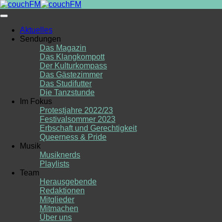
Skip
to
content
Aktuelles
Sendungen
Das Magazin
Das Klangkompott
Der Kulturkompass
Das Gästezimmer
Das Studifutter
Die Tanzstunde
Im Fokus
Protestjahre 2022/23
Festivalsommer 2023
Erbschaft und Gerechtigkeit
Queerness & Pride
Musik
Musiknerds
Playlists
Team
Herausgebende
Redaktionen
Mitglieder
Mitmachen
Über uns