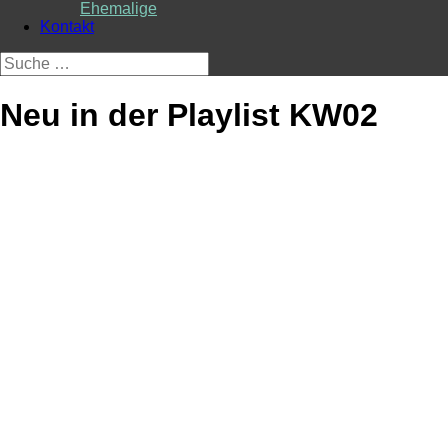
Ehemalige
Kontakt
Suche
nach:
Neu in der Playlist KW02