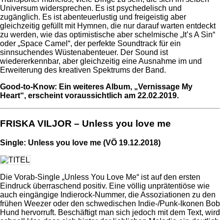
Universum widersprechen. Es ist psychedelisch und
zugänglich. Es ist abenteuerlustig und freigeistig aber
gleichzeitig gefüllt mit Hymnen, die nur darauf warten entdeckt
zu werden, wie das optimistische aber schelmische „It’s A Sin“
oder „Space Camel“, der perfekte Soundtrack für ein
sinnsuchendes Wüstenabenteuer. Der Sound ist
wiedererkennbar, aber gleichzeitig eine Ausnahme im und
Erweiterung des kreativen Spektrums der Band.
Good-to-Know: Ein weiteres Album, „Vernissage My
Heart“, erscheint voraussichtlich am 22.02.2019.
FRISKA VILJOR – Unless you love me
Single: Unless you love me (VÖ 19.12.2018)
Die Vorab-Single „Unless You Love Me“ ist auf den ersten
Eindruck überraschend positiv. Eine völlig unprätentiöse wie
auch eingängige Indierock-Nummer, die Assoziationen zu den
frühen Weezer oder den schwedischen Indie-/Punk-Ikonen Bob
Hund hervorruft. Beschäftigt man sich jedoch mit dem Text, wird