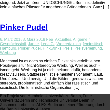
steigend. Jetzt anhören: UNIDSCHUNGEL Berlin ist definitiv
kein einfaches Pflaster für angehende GründerInnen. Ganz […]
Pinker Pudel
6. März 2018
8. März 2018
Fee
Aktuelles
,
Allgemein
,
Gesprächsstoff
,
Janne
,
Lena G.
,
Wortredaktion
feminsitisch
,
Hamburg
,
Pinker Pudel
,
PinkStinks
,
Preis
,
Preisverleihung
,
Werbung
Manchmal ist es doch so einfach Pinkstinks verleiht einen
Positivpreis für Nicht-Stereotype Werbung. Weil es auch -
ismen geht. Werbung ist ja nicht bekannt dafür, besonders
kreativ zu sein. Stattdessen ist sie meistens vor allem: Laut.
Und überall. Und nervig. Und die Bilder irgendwo zwischen
stereotyp, problematisch und einfach klar rassistisch und
sexistisch. Die feministische Organisation […]
Ein Projekt von Humboldt-Universität zu Berlin, Freie
Universität Berlin und Technische Universität Berlin, in
Zusammenarbeit mit ALEX Berlin und einer Förderung durch
die Berlin University Alliance