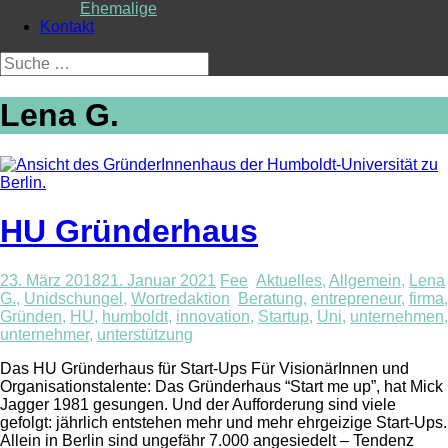
Ehemalige
Kontakt
Suche
nach:
Lena G.
HU Gründerhaus
23. März 2018
21. Januar 2021
Fee
Aktuelles
,
Allgemein
,
Lena
G.
,
Unidschungel
,
Wortredaktion
Beratung
,
entrepreneur
,
firma
,
Gründen
,
HU
,
humboldt
,
innovation
,
Startup
,
Uni
,
unternehmen
,
unternehmer
,
unterstützung
Das HU Gründerhaus für Start-Ups Für VisionärInnen und
Organisationstalente: Das Gründerhaus “Start me up”, hat Mick
Jagger 1981 gesungen. Und der Aufforderung sind viele
gefolgt: jährlich entstehen mehr und mehr ehrgeizige Start-Ups.
Allein in Berlin sind ungefähr 7.000 angesiedelt – Tendenz