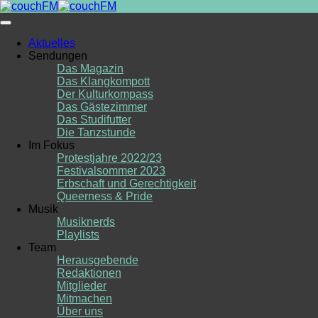
Skip
to
content
Aktuelles
Sendungen
Das Magazin
Das Klangkompott
Der Kulturkompass
Das Gästezimmer
Das Studifutter
Die Tanzstunde
Im Fokus
Protestjahre 2022/23
Festivalsommer 2023
Erbschaft und Gerechtigkeit
Queerness & Pride
Musik
Musiknerds
Playlists
Team
Herausgebende
Redaktionen
Mitglieder
Mitmachen
Über uns