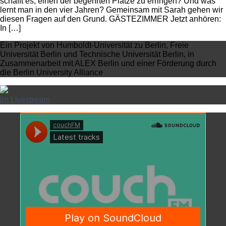
schafft es, einen der begehrten Plätze zu erringen? Und was
lernt man in den vier Jahren? Gemeinsam mit Sarah gehen wir
diesen Fragen auf den Grund. GÄSTEZIMMER Jetzt anhören:
In […]
Ein Projekt von Humboldt-Universität zu Berlin, Freie
Universität Berlin und Technische Universität Berlin, in
Zusammenarbeit mit ALEX Berlin und einer Förderung durch
die Berlin University Alliance
im Livestream