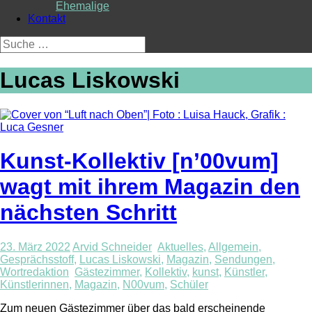
Ehemalige
Kontakt
Suche
nach:
Lucas Liskowski
Kunst-Kollektiv [n’00vum]
wagt mit ihrem Magazin den
nächsten Schritt
23. März 2022
Arvid Schneider
Aktuelles
,
Allgemein
,
Gesprächsstoff
,
Lucas Liskowski
,
Magazin
,
Sendungen
,
Wortredaktion
Gästezimmer
,
Kollektiv
,
kunst
,
Künstler
,
Künstlerinnen
,
Magazin
,
N00vum
,
Schüler
Zum neuen Gästezimmer über das bald erscheinende