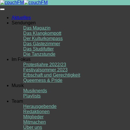
Skip
to
content
Aktuelles
Sendungen
Das Magazin
Das Klangkompott
Der Kulturkompass
Das Gästezimmer
Das Studifutter
Die Tanzstunde
Im Fokus
Protestjahre 2022/23
Festivalsommer 2023
Erbschaft und Gerechtigkeit
Queerness & Pride
Musik
Musiknerds
Playlists
Team
Herausgebende
Redaktionen
Mitglieder
Mitmachen
Über uns