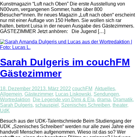
Kunstmagazin “Luft nach Oben” Die erste Ausstellung von
N00vum, vergangenen Sommer, hatte über 800
Besucher*innen. Ihr neues Magazin „Luft nach oben“ erscheint
nur mit einer Auflage von 150 Heften. Sie wollen sich rar
halten, betont Luisa in der neuen Ausgabe des Gästezimmers.
GÄSTEZIMMER Jetzt anhören: Die Jugend […]
Sarah Dulgeris im couchFM
Gästezimmer
18. Dezember 2021
3. März 2022
couchFM
Aktuelles
,
Allgemein
,
Gästezimmer
,
Lucas Liskowski
,
Sendungen
,
Wortredaktion
Die Legende von Dimi & Ela
,
drama
,
Dramatik
,
Sarah Dulgeris
,
schauspiel
,
Szenisches Schreiben
,
theater
,
UdK
Besuch aus der UDK-Talentschmiede Beim Studiengang der
UDK „Szenisches Schreiben“ werden nur alle zwei Jahre eine
handvoll Menschen aufgenommen. Wieso ist das so? Wer