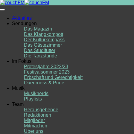
Skip
to
content
Aktuelles
Sendungen
Das Magazin
Das Klangkompott
Der Kulturkompass
Das Gästezimmer
Das Studifutter
Die Tanzstunde
Im Fokus
Protestjahre 2022/23
Festivalsommer 2023
Erbschaft und Gerechtigkeit
Queerness & Pride
Musik
Musiknerds
Playlists
Team
Herausgebende
Redaktionen
Mitglieder
Mitmachen
Über uns