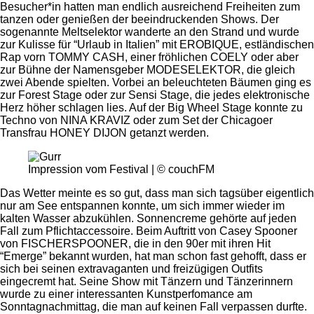
Besucher*in hatten man endlich ausreichend Freiheiten zum
tanzen oder genießen der beeindruckenden Shows. Der
sogenannte Meltselektor wanderte an den Strand und wurde
zur Kulisse für “Urlaub in Italien” mit EROBIQUE, estländischen
Rap vorn TOMMY CASH, einer fröhlichen COELY oder aber
zur Bühne der Namensgeber MODESELEKTOR, die gleich
zwei Abende spielten. Vorbei an beleuchteten Bäumen ging es
zur Forest Stage oder zur Sensi Stage, die jedes elektronische
Herz höher schlagen lies. Auf der Big Wheel Stage konnte zu
Techno von NINA KRAVIZ oder zum Set der Chicagoer
Transfrau HONEY DIJON getanzt werden.
Impression vom Festival | © couchFM
Das Wetter meinte es so gut, dass man sich tagsüber eigentlich
nur am See entspannen konnte, um sich immer wieder im
kalten Wasser abzukühlen. Sonnencreme gehörte auf jeden
Fall zum Pflichtaccessoire. Beim Auftritt von Casey Spooner
von FISCHERSPOONER, die in den 90er mit ihren Hit
“Emerge” bekannt wurden, hat man schon fast gehofft, dass er
sich bei seinen extravaganten und freizügigen Outfits
eingecremt hat. Seine Show mit Tänzern und Tänzerinnern
wurde zu einer interessanten Kunstperfomance am
Sonntagnachmittag, die man auf keinen Fall verpassen durfte.