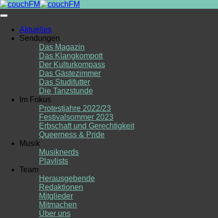
Skip
to
content
Aktuelles
Sendungen
Das Magazin
Das Klangkompott
Der Kulturkompass
Das Gästezimmer
Das Studifutter
Die Tanzstunde
Im Fokus
Protestjahre 2022/23
Festivalsommer 2023
Erbschaft und Gerechtigkeit
Queerness & Pride
Musik
Musiknerds
Playlists
Team
Herausgebende
Redaktionen
Mitglieder
Mitmachen
Über uns