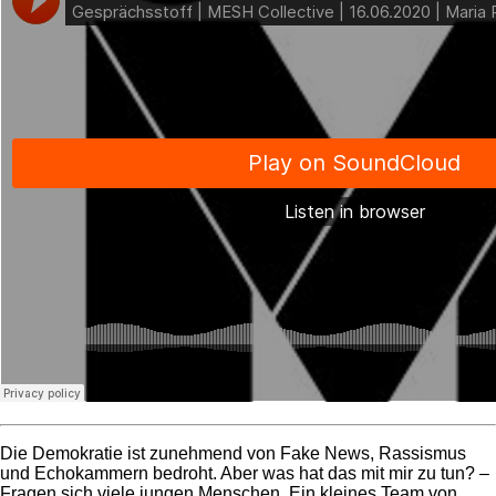
Die Demokratie ist zunehmend von Fake News, Rassismus
und Echokammern bedroht. Aber was hat das mit mir zu tun? –
Fragen sich viele jungen Menschen. Ein kleines Team von