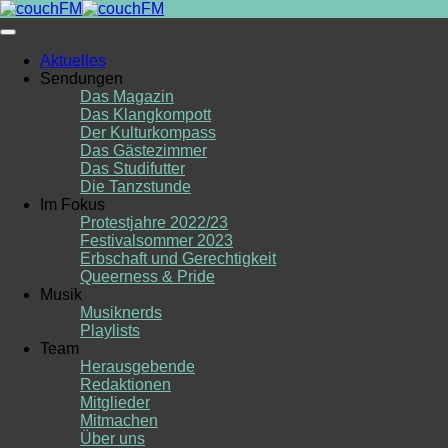
Skip
to
content
Aktuelles
Sendungen
Das Magazin
Das Klangkompott
Der Kulturkompass
Das Gästezimmer
Das Studifutter
Die Tanzstunde
Im Fokus
Protestjahre 2022/23
Festivalsommer 2023
Erbschaft und Gerechtigkeit
Queerness & Pride
Musik
Musiknerds
Playlists
Team
Herausgebende
Redaktionen
Mitglieder
Mitmachen
Über uns