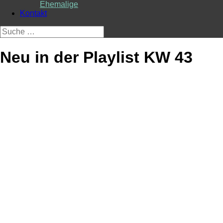
Ehemalige
Kontakt
Suche
nach:
Neu in der Playlist KW 43