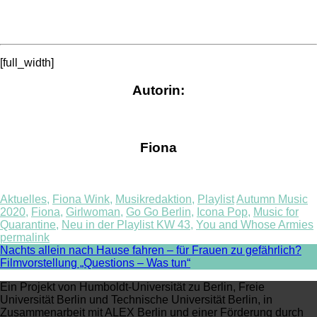
[full_width]
Autorin:
Fiona
Aktuelles
,
Fiona Wink
,
Musikredaktion
,
Playlist
Autumn Music
2020
,
Fiona
,
Girlwoman
,
Go Go Berlin
,
Icona Pop
,
Music for
Quarantine
,
Neu in der Playlist KW 43
,
You and Whose Armies
permalink
Post
Nachts allein nach Hause fahren – für Frauen zu gefährlich?
Filmvorstellung „Questions – Was tun“
navigation
Ein Projekt von Humboldt-Universität zu Berlin, Freie
Universität Berlin und Technische Universität Berlin, in
Zusammenarbeit mit ALEX Berlin und einer Förderung durch