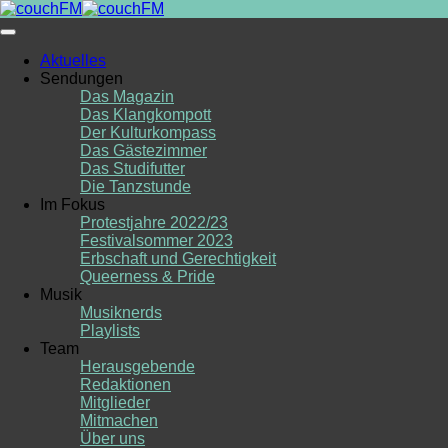
Skip
to
content
Aktuelles
Sendungen
Das Magazin
Das Klangkompott
Der Kulturkompass
Das Gästezimmer
Das Studifutter
Die Tanzstunde
Im Fokus
Protestjahre 2022/23
Festivalsommer 2023
Erbschaft und Gerechtigkeit
Queerness & Pride
Musik
Musiknerds
Playlists
Team
Herausgebende
Redaktionen
Mitglieder
Mitmachen
Über uns