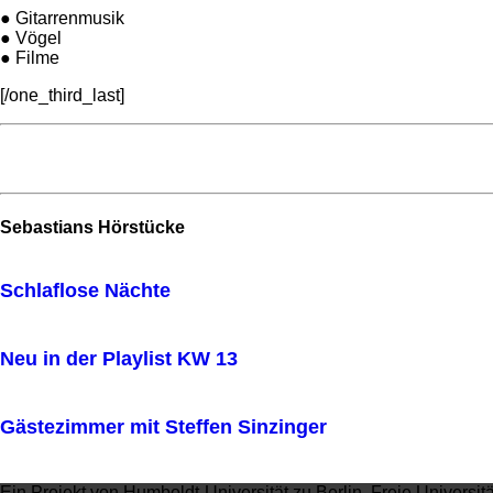
● Gitarrenmusik
● Vögel
● Filme
[/one_third_last]
Sebastians Hörstücke
Schlaflose Nächte
Neu in der Playlist KW 13
Gästezimmer mit Steffen Sinzinger
Ein Projekt von Humboldt-Universität zu Berlin, Freie Universit