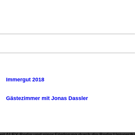
Immergut 2018
Gästezimmer mit Jonas Dassler
mit ALEX Berlin und einer Förderung durch die Berlin University