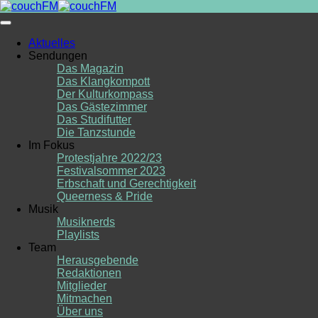
Skip
to
content
Aktuelles
Sendungen
Das Magazin
Das Klangkompott
Der Kulturkompass
Das Gästezimmer
Das Studifutter
Die Tanzstunde
Im Fokus
Protestjahre 2022/23
Festivalsommer 2023
Erbschaft und Gerechtigkeit
Queerness & Pride
Musik
Musiknerds
Playlists
Team
Herausgebende
Redaktionen
Mitglieder
Mitmachen
Über uns