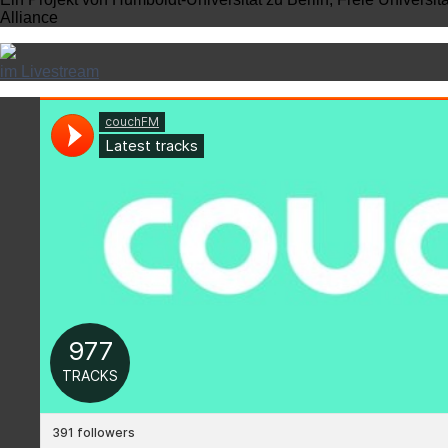
Alliance
im Livestream