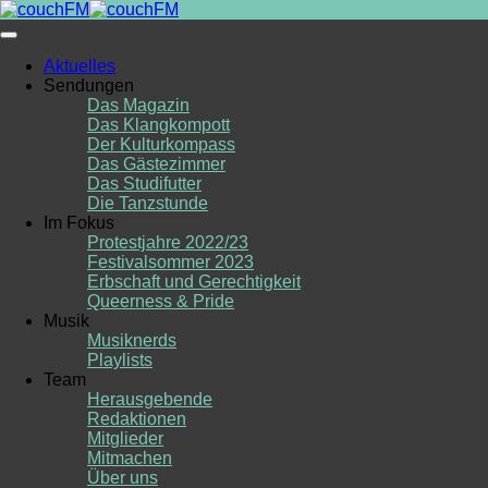
Skip
to
content
Aktuelles
Sendungen
Das Magazin
Das Klangkompott
Der Kulturkompass
Das Gästezimmer
Das Studifutter
Die Tanzstunde
Im Fokus
Protestjahre 2022/23
Festivalsommer 2023
Erbschaft und Gerechtigkeit
Queerness & Pride
Musik
Musiknerds
Playlists
Team
Herausgebende
Redaktionen
Mitglieder
Mitmachen
Über uns