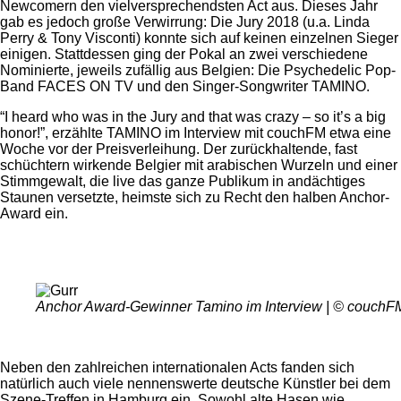
Newcomern den vielversprechendsten Act aus. Dieses Jahr
gab es jedoch große Verwirrung: Die Jury 2018 (u.a. Linda
Perry & Tony Visconti) konnte sich auf keinen einzelnen Sieger
einigen. Stattdessen ging der Pokal an zwei verschiedene
Nominierte, jeweils zufällig aus Belgien: Die Psychedelic Pop-
Band FACES ON TV und den Singer-Songwriter TAMINO.
“I heard who was in the Jury and that was crazy – so it’s a big
honor!”, erzählte TAMINO im Interview mit couchFM etwa eine
Woche vor der Preisverleihung. Der zurückhaltende, fast
schüchtern wirkende Belgier mit arabischen Wurzeln und einer
Stimmgewalt, die live das ganze Publikum in andächtiges
Staunen versetzte, heimste sich zu Recht den halben Anchor-
Award ein.
Anchor Award-Gewinner Tamino im Interview | © couchF
Neben den zahlreichen internationalen Acts fanden sich
natürlich auch viele nennenswerte deutsche Künstler bei dem
Szene-Treffen in Hamburg ein. Sowohl alte Hasen wie