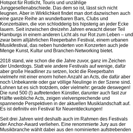
Hotspot für Rotlicht, Touris und unzählige
Junggesellenabschiede. Das dem so ist, lässt sich nicht
leugnen. Aber in Wirklichkeit findet man dort dazwischen auch
eine ganze Reihe an wunderbaren Bars, Clubs und
Konzertsälen, die von schlodderig bis hipsterig an jeder Ecke
lauern. Seit inzwischen dreizehn Jahren erwacht dieser Teil
Hamburgs in einem anderen Licht als nur Rot zum Leben – und
zwar beim alljährlichen Reeperbahn Festival, einem urbanen
Musikfestival, das neben hunderten von Konzerten auch jede
Menge Kunst, Kultur und Branchen-Networking bietet.
2018 stand, wie schon die die Jahre zuvor, ganz im Zeichen
der Underdogs. Statt wie andere Festivals auf wenige, dafür
aber große Headliner zu setzen, lockt die Reeperbahn
vielmehr mit einer enorm hohen Anzahl an Acts, die dafür aber
noch Unbekannte oder gar völlige Neulinge in der Szene sind.
Lohnen tut es sich trotzdem, oder vielmehr: gerade deswegen!
Die rund 500 (!) auftretenden Künstler, darunter auch fast zur
Hälfte weibliche Acts, zeigen vielversprechende und
spannende Perspektiven in der aktuellen Musiklandschaft auf.
Es ist definitiv ein Festival für Neuentdeckungen!
Seit drei Jahren wird deshalb auch im Rahmen des Festivals
der Anchor-Award verliehen. Eine renommierte Jury aus der
Musikbranche wählt dabei aus den nominierten aufstrebenden