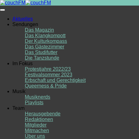
Skip
to
content
Aktuelles
Sendungen
Das Magazin
Das Klangkompott
Der Kulturkompass
Das Gästezimmer
Das Studifutter
Die Tanzstunde
Im Fokus
Protestjahre 2022/23
Festivalsommer 2023
Erbschaft und Gerechtigkeit
Queerness & Pride
Musik
Musiknerds
Playlists
Team
Herausgebende
Redaktionen
Mitglieder
Mitmachen
Über uns