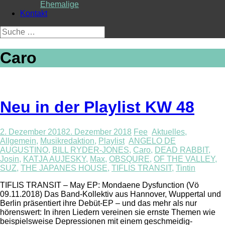
Ehemalige
Kontakt
Suche
nach:
Caro
Neu in der Playlist KW 48
2. Dezember 2018
2. Dezember 2018
Fee
Aktuelles
,
Allgemein
,
Musikredaktion
,
Playlist
ANGELO DE
AUGUSTINO
,
BILL RYDER-JONES
,
Caro
,
DEAD RABBIT
,
Josin
,
KATJA AUJESKY
,
Max
,
OBSQURE
,
OF THE VALLEY
,
SUZ
,
THE JAPANES HOUSE
,
TIFLIS TRANSIT
,
Tintin
TIFLIS TRANSIT – May EP: Mondaene Dysfunction (Vö
09.11.2018) Das Band-Kollektiv aus Hannover, Wuppertal und
Berlin präsentiert ihre Debüt-EP – und das mehr als nur
hörenswert: In ihren Liedern vereinen sie ernste Themen wie
beispielsweise Depressionen mit einem geschmeidig-