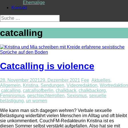
Ehemalige
Kontakt
Suche
nach:
catcalling
Catcalling is violence
28. November 2021
29. Dezember 2021
Fee
Aktuelles
,
Allgemein
,
Kristina
,
Sendungen
,
Videoredaktion
,
Wortredaktion
catcalling
,
catcallsofberlin
,
chalkback
,
chalkbackorg
,
Feminismus
,
geschlechterrollen
,
Sexismus
,
sexuelle
belästigung
,
un women
Wie kann man sich dagegen wehren? Verbale sexuelle
Belästigung widerfährt vielen Menschen im Alltag und oft bleibt
sie unkommentiert. CouchFM-Redakteurin Kristina ist es
diesen Sommer selbst verstärkt aufgefallen. Also hat sie mit