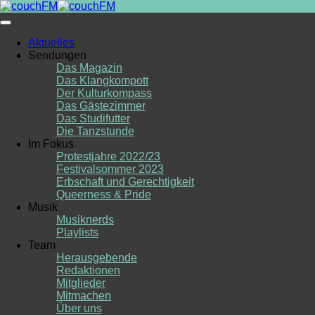
Skip
to
content
Aktuelles
Sendungen
Das Magazin
Das Klangkompott
Der Kulturkompass
Das Gästezimmer
Das Studifutter
Die Tanzstunde
Im Fokus
Protestjahre 2022/23
Festivalsommer 2023
Erbschaft und Gerechtigkeit
Queerness & Pride
Musik
Musiknerds
Playlists
Team
Herausgebende
Redaktionen
Mitglieder
Mitmachen
Über uns