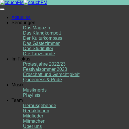
Skip
to
content
Aktuelles
Sendungen
Das Magazin
Das Klangkompott
Der Kulturkompass
Das Gästezimmer
Das Studifutter
Die Tanzstunde
Im Fokus
Protestjahre 2022/23
Festivalsommer 2023
Erbschaft und Gerechtigkeit
Queerness & Pride
Musik
Musiknerds
Playlists
Team
Herausgebende
Redaktionen
Mitglieder
Mitmachen
Über uns