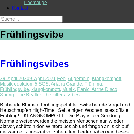
Ehemalige
Kontakt
Suche
nach:
Frühlingsvibe
Frühlingsvibes
29. April 2020
9. April 2021
Fee
Allgemein
,
Klangkompott
,
Musikredaktion
5 SOS
,
Ariana Grande
,
Frühling
,
Frühlingsvibe
,
klangkompott
,
Musik
,
Panic! At the Disco
,
Spring
,
The Beatles
,
the killers
,
Vibes
Blühende Blumen, Frühlingsgefühle, zwitschernde Vögel und
Heuschnupfen High-Time: Seit einigen Wochen ist es offiziell
Frühling! KLANGKOMPOTT Die Playlist der Sendung:
Normalerweise werden die meisten Menschen nun wieder
aktiver, schütteln den Winterblues ab und fangen an, sich auf
die warme Jahreszeit vorzubereiten. Leider haben wir dieses