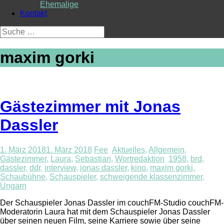
Ehemalige
Kontakt
Suche
nach:
maxim gorki
Gästezimmer mit Jonas
Dassler
1. März 2018
1. März 2018
Fee
Aktuelles
,
Allgemein
,
Gästezimmer
,
Laura
,
Sebastian
,
Wortredaktion
1958
,
brd
,
dassler
,
ddr
,
interview
,
jonas dassler
,
kino
,
maxim gorki
,
Schaubühne
,
Schauspieler
,
schweigende klassenzimmer
,
Ungarn
Der Schauspieler Jonas Dassler im couchFM-Studio couchFM-
Moderatorin Laura hat mit dem Schauspieler Jonas Dassler
über seinen neuen Film, seine Karriere sowie über seine