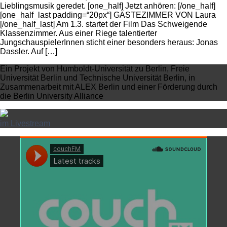
Lieblingsmusik geredet. [one_half] Jetzt anhören: [/one_half]
[one_half_last padding=“20px“] GÄSTEZIMMER VON Laura
[/one_half_last] Am 1.3. startet der Film Das Schweigende
Klassenzimmer. Aus einer Riege talentierter
JungschauspielerInnen sticht einer besonders heraus: Jonas
Dassler. Auf […]
Ein Projekt von Humboldt-Universität zu Berlin, Freie
Universität Berlin und Technische Universität Berlin, in
Zusammenarbeit mit ALEX Berlin und einer Förderung durch
die Berlin University Alliance
im Livestream