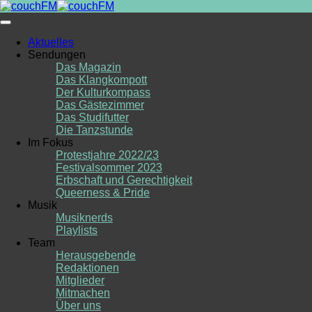
Skip
to
content
Aktuelles
Sendungen
Das Magazin
Das Klangkompott
Der Kulturkompass
Das Gästezimmer
Das Studifutter
Die Tanzstunde
Im Fokus
Protestjahre 2022/23
Festivalsommer 2023
Erbschaft und Gerechtigkeit
Queerness & Pride
Musik
Musiknerds
Playlists
Team
Herausgebende
Redaktionen
Mitglieder
Mitmachen
Über uns