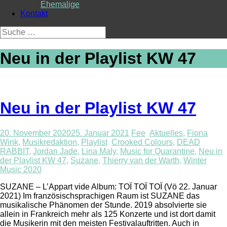
Ehemalige
Kontakt
Suche
nach:
Neu in der Playlist KW 47
Neu in der Playlist KW 47
20. November 2020
25. Januar 2021
Fee
Aktuelles
,
Fiona
Wink
,
Musikredaktion
,
Playlist
Crooked Colours
,
DEAD
RABBIT
,
Jordan Jade
,
Lina Maly
,
Music for Quarantine
,
Neu in
der Playlist KW 47
,
Suzane
,
Thierry van der Warth
,
Winter
Music 2020
SUZANE – L’Appart vide Album: TOÏ TOÏ TOÏ (Vö 22. Januar
2021) Im französischsprachigen Raum ist SUZANE das
musikalische Phänomen der Stunde. 2019 absolvierte sie
allein in Frankreich mehr als 125 Konzerte und ist dort damit
die Musikerin mit den meisten Festivalauftritten. Auch in