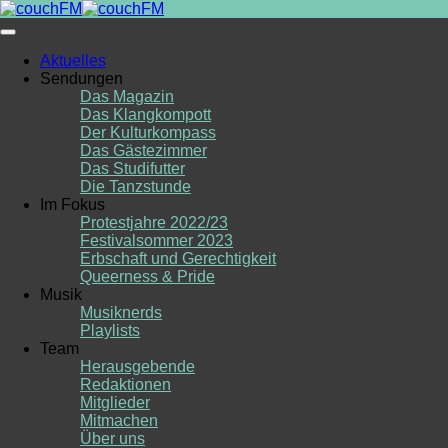
Skip
to
content
Aktuelles
Sendungen
Das Magazin
Das Klangkompott
Der Kulturkompass
Das Gästezimmer
Das Studifutter
Die Tanzstunde
Im Fokus
Protestjahre 2022/23
Festivalsommer 2023
Erbschaft und Gerechtigkeit
Queerness & Pride
Musik
Musiknerds
Playlists
Team
Herausgebende
Redaktionen
Mitglieder
Mitmachen
Über uns