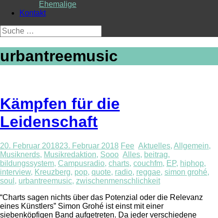
Ehemalige
Kontakt
Suche
nach:
urbantreemusic
Kämpfen für die
Leidenschaft
20. Februar 2018
23. Februar 2018
Fee
Aktuelles
,
Allgemein
,
Musiknerds
,
Musikredaktion
,
Sooo
Alles
,
beitrag
,
bildungssystem
,
Campusradio
,
charts
,
couchfm
,
EP
,
hiphop
,
interview
,
Kreuzberg
,
pop
,
quote
,
radio
,
reggae
,
simon grohé
,
soul
,
urbantreemusic
,
zwischenmenschlichkeit
“Charts sagen nichts über das Potenzial oder die Relevanz
eines Künstlers” Simon Grohé ist einst mit einer
siebenköpfigen Band aufgetreten. Da jeder verschiedene