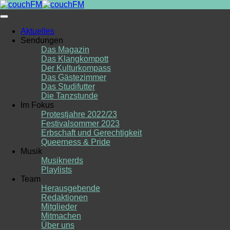
Skip
to
content
Aktuelles
Sendungen
Das Magazin
Das Klangkompott
Der Kulturkompass
Das Gästezimmer
Das Studifutter
Die Tanzstunde
Im Fokus
Protestjahre 2022/23
Festivalsommer 2023
Erbschaft und Gerechtigkeit
Queerness & Pride
Musik
Musiknerds
Playlists
Team
Herausgebende
Redaktionen
Mitglieder
Mitmachen
Über uns