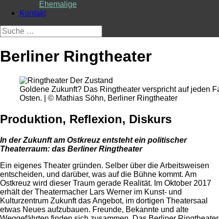
Ehemalige
Kontakt
Suche
nach:
Berliner Ringtheater
Goldene Zukunft? Das Ringtheater verspricht auf jeden Fa
Osten. | © Mathias Söhn, Berliner Ringtheater
Produktion, Reflexion, Diskurs
In der Zukunft am Ostkreuz entsteht ein politischer
Theaterraum: das Berliner Ringtheater
Ein eigenes Theater gründen. Selber über die Arbeitsweisen
entscheiden, und darüber, was auf die Bühne kommt. Am
Ostkreuz wird dieser Traum gerade Realität. Im Oktober 2017
erhält der Theatermacher Lars Werner im Kunst- und
Kulturzentrum Zukunft das Angebot, im dortigen Theatersaal
etwas Neues aufzubauen. Freunde, Bekannte und alte
Weggefährten finden sich zusammen. Das Berliner Ringtheater