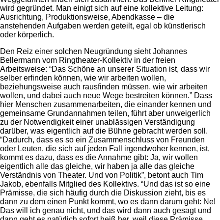
wird gegründet. Man einigt sich auf eine kollektive Leitung:
Ausrichtung, Produktionsweise, Abendkasse – die
anstehenden Aufgaben werden geteilt, egal ob künstlerisch
oder körperlich.
Den Reiz einer solchen Neugründung sieht Johannes
Bellermann vom Ringtheater-Kollektiv in der freien
Arbeitsweise: “Das Schöne an unserer Situation ist, dass wir
selber erfinden können, wie wir arbeiten wollen,
beziehungsweise auch rausfinden müssen, wie wir arbeiten
wollen, und dabei auch neue Wege bestreiten können.” Dass
hier Menschen zusammenarbeiten, die einander kennen und
gemeinsame Grundannahmen teilen, führt aber unweigerlich
zu der Notwendigkeit einer unablässigen Verständigung
darüber, was eigentlich auf die Bühne gebracht werden soll.
“Dadurch, dass es so ein Zusammenschluss von Freunden
oder Leuten, die sich auf jeden Fall irgendwoher kennen, ist,
kommt es dazu, dass es die Annahme gibt: Ja, wir wollen
eigentlich alle das gleiche, wir haben ja alle das gleiche
Verständnis von Theater. Und von Politik”, betont auch Tim
Jakob, ebenfalls Mitglied des Kollektivs. “Und das ist so eine
Prämisse, die sich häufig durch die Diskussion zieht, bis es
dann zu dem einen Punkt kommt, wo es dann darum geht: Ne!
Das will ich genau nicht, und das wird dann auch gesagt und
dann geht es natürlich sofort heiß her, weil diese Prämisse