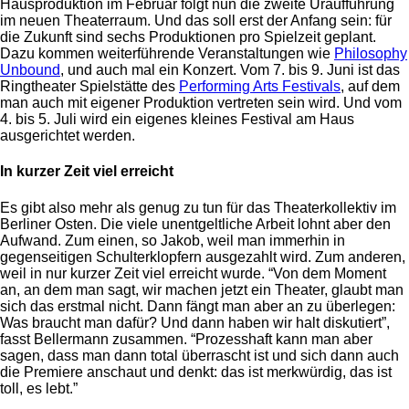
Hausproduktion im Februar folgt nun die zweite Uraufführung
im neuen Theaterraum. Und das soll erst der Anfang sein: für
die Zukunft sind sechs Produktionen pro Spielzeit geplant.
Dazu kommen weiterführende Veranstaltungen wie
Philosophy
Unbound
, und auch mal ein Konzert. Vom 7. bis 9. Juni ist das
Ringtheater Spielstätte des
Performing Arts Festivals
, auf dem
man auch mit eigener Produktion vertreten sein wird. Und vom
4. bis 5. Juli wird ein eigenes kleines Festival am Haus
ausgerichtet werden.
In kurzer Zeit viel erreicht
Es gibt also mehr als genug zu tun für das Theaterkollektiv im
Berliner Osten. Die viele unentgeltliche Arbeit lohnt aber den
Aufwand. Zum einen, so Jakob, weil man immerhin in
gegenseitigen Schulterklopfern ausgezahlt wird. Zum anderen,
weil in nur kurzer Zeit viel erreicht wurde. “Von dem Moment
an, an dem man sagt, wir machen jetzt ein Theater, glaubt man
sich das erstmal nicht. Dann fängt man aber an zu überlegen:
Was braucht man dafür? Und dann haben wir halt diskutiert”,
fasst Bellermann zusammen. “Prozesshaft kann man aber
sagen, dass man dann total überrascht ist und sich dann auch
die Premiere anschaut und denkt: das ist merkwürdig, das ist
toll, es lebt.”