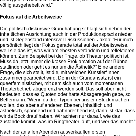
völlig ausgehebelt wird.”
Fokus auf die Arbeitsweise
Die politisch-diskursive Grundhaltung schlägt sich neben der
inhaltlichen Ausrichtung auch in der Produktionspraxis nieder
und ist Gegenstand intensiver Diskussionen. Jakob: “Für mich
persönlich liegt der Fokus gerade total auf der Arbeitsweise,
weil sie das ist, was wir am ehesten verändern und reflektieren
können. Zum Beispiel bei der Frage, ob Theater politisch ist.
Muss da jetzt immer die krasse Proklamation auf der Bühne
stattfinden oder geht es nur um die Ästhetik?” Eine andere
Frage, die sich stellt, ist die, mit welchen Künstler*innen
zusammengearbeitet wird. Denn der Grundansatz ist ein
queerfeministischer, mit dem sich auch vom momentanen
Theaterbetrieb abgegrenzt werden soll. Das soll aber nicht
bedeuten, dass es Quoten oder harte Absageregeln gebe, so
Bellermann: “Wenn da drei Typen bei uns ein Stück machen
wollen, das aber auf anderen Ebenen, inhaltlich und
ästhetisch, spannend und bahnbrechend ist, dann ist klar, dass
wir da Bock drauf haben. Wir achten nur darauf, wie das
zustande kommt, was im Ringtheater läuft, und wer das macht.”
Nach der an allen Abenden ausverkauften ersten